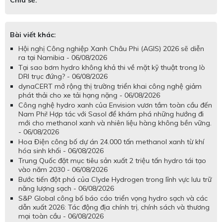
Chia sẻ:
Bài viết khác:
Hội nghị Công nghiệp Xanh Châu Phi (AGIS) 2026 sẽ diễn
ra tại Namibia - 06/08/2026
Tại sao bơm hydro không khả thi về mặt kỹ thuật trong lò
DRI trục đứng? - 06/08/2026
dynaCERT mở rộng thị trường triển khai công nghệ giảm
phát thải cho xe tải hạng nặng - 06/08/2026
Công nghệ hydro xanh của Envision vươn tầm toàn cầu đến
Nam Phi! Hợp tác với Sasol để khám phá những hướng đi
mới cho methanol xanh và nhiên liệu hàng không bền vững.
- 06/08/2026
Hoa Điện công bố dự án 24.000 tấn methanol xanh từ khí
hóa sinh khối - 06/08/2026
Trung Quốc đặt mục tiêu sản xuất 2 triệu tấn hydro tái tạo
vào năm 2030 - 06/08/2026
Bước tiến đột phá của Clyde Hydrogen trong lĩnh vực lưu trữ
năng lượng sạch - 06/08/2026
S&P Global công bố báo cáo triển vọng hydro sạch và các
dẫn xuất 2026: Tác động địa chính trị, chính sách và thương
mại toàn cầu - 06/08/2026