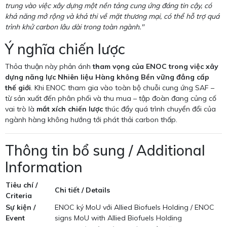
trung vào việc xây dựng một nền tảng cung ứng đáng tin cậy, có
khả năng mở rộng và khả thi về mặt thương mại, có thể hỗ trợ quá
trình khử carbon lâu dài trong toàn ngành."
Ý nghĩa chiến lược
Thỏa thuận này phản ánh
tham vọng của ENOC trong việc xây
dựng năng lực Nhiên liệu Hàng không Bền vững đẳng cấp
thế giới
. Khi ENOC tham gia vào toàn bộ chuỗi cung ứng SAF –
từ sản xuất đến phân phối và thu mua – tập đoàn đang củng cố
vai trò là
mắt xích chiến lược
thúc đẩy quá trình chuyển đổi của
ngành hàng không hướng tới phát thải carbon thấp.
Thông tin bổ sung / Additional
Information
Tiêu chí /
Chi tiết / Details
Criteria
Sự kiện /
ENOC ký MoU với Allied Biofuels Holding / ENOC
Event
signs MoU with Allied Biofuels Holding