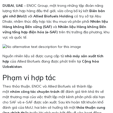
DUBAI, UAE
– ENOC Group, một trong những tập đoàn năng
lượng tích hợp hàng đầu thế giới, vừa công bố ký kết
Biên bản
ghi nhớ (MoU)
với
Allied Biofuels Holding
có trụ sở tại Abu
Dhabi, nhằm thúc đẩy hợp tác thu mua và phân phối
Nhiên liệu
Hàng không Bền vững (SAF)
và
Nhiên liệu Hàng không Bền
vững tổng hợp điện hóa (e-SAF)
trên thị trường địa phương, khu
vực và quốc tế.
Nguồn nhiên liệu sẽ được cung cấp từ
nhà máy sản xuất tích
hợp
của Allied Biofuels đang được phát triển tại
Cộng hòa
Uzbekistan
.
Phạm vi hợp tác
Theo thỏa thuận, ENOC và Allied Biofuels sẽ thành lập
một
nhóm công tác chuyên trách
để đánh giá tính khả thi về
mặt thương mại của việc thiết lập một kênh phân phối dài hạn
cho SAF và e-SAF được sản xuất. Sau khi hoàn tất khuôn khổ
đánh giá của MoU, hai bên sẽ hướng tới một
thỏa thuận cung
ứng chính thức
trước khi nhà máy bắt đầu đi vào hoạt động.