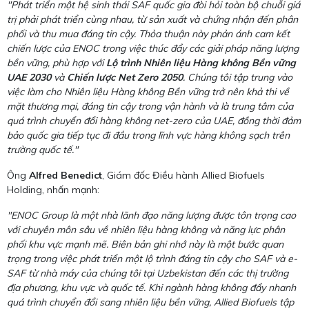
"Phát triển một hệ sinh thái SAF quốc gia đòi hỏi toàn bộ chuỗi giá
trị phải phát triển cùng nhau, từ sản xuất và chứng nhận đến phân
phối và thu mua đáng tin cậy. Thỏa thuận này phản ánh cam kết
chiến lược của ENOC trong việc thúc đẩy các giải pháp năng lượng
bền vững, phù hợp với
Lộ trình Nhiên liệu Hàng không Bền vững
UAE 2030
và
Chiến lược Net Zero 2050
. Chúng tôi tập trung vào
việc làm cho Nhiên liệu Hàng không Bền vững trở nên khả thi về
mặt thương mại, đáng tin cậy trong vận hành và là trung tâm của
quá trình chuyển đổi hàng không net-zero của UAE, đồng thời đảm
bảo quốc gia tiếp tục đi đầu trong lĩnh vực hàng không sạch trên
trường quốc tế."
Ông
Alfred Benedict
, Giám đốc Điều hành Allied Biofuels
Holding, nhấn mạnh:
"ENOC Group là một nhà lãnh đạo năng lượng được tôn trọng cao
với chuyên môn sâu về nhiên liệu hàng không và năng lực phân
phối khu vực mạnh mẽ. Biên bản ghi nhớ này là một bước quan
trọng trong việc phát triển một lộ trình đáng tin cậy cho SAF và e-
SAF từ nhà máy của chúng tôi tại Uzbekistan đến các thị trường
địa phương, khu vực và quốc tế. Khi ngành hàng không đẩy nhanh
quá trình chuyển đổi sang nhiên liệu bền vững, Allied Biofuels tập