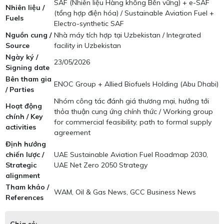
SAF (Nhiên liệu Hàng không Bền vững) + e-SAF
Nhiên liệu /
(tổng hợp điện hóa) / Sustainable Aviation Fuel +
Fuels
Electro-synthetic SAF
Nguồn cung /
Nhà máy tích hợp tại Uzbekistan / Integrated
Source
facility in Uzbekistan
Ngày ký /
23/05/2026
Signing date
Bên tham gia
ENOC Group + Allied Biofuels Holding (Abu Dhabi)
/ Parties
Nhóm công tác đánh giá thương mại, hướng tới
Hoạt động
thỏa thuận cung ứng chính thức / Working group
chính / Key
for commercial feasibility, path to formal supply
activities
agreement
Định hướng
chiến lược /
UAE Sustainable Aviation Fuel Roadmap 2030,
Strategic
UAE Net Zero 2050 Strategy
alignment
Tham khảo /
WAM, Oil & Gas News, GCC Business News
References