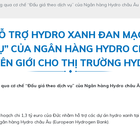
ng qua cơ chế “Đấu giá theo dịch vụ” của Ngân hàng Hydro châu Âu –
 HỖ TRỢ HYDRO XANH ĐAN M
VỤ” CỦA NGÂN HÀNG HYDRO C
IÊN GIỚI CHO THỊ TRƯỜNG H
 qua cơ chế “Đấu giá theo dịch vụ” của Ngân hàng Hydro châu Âu
hoạch chi 1,3 tỷ euro của Đức nhằm hỗ trợ các dự án hydro xanh tại
a Ngân hàng Hydro châu Âu (European Hydrogen Bank).