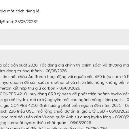
ia một cách riêng lẻ.
HySafe), 25/05/2026*
 các dẫn xuất 2026: Tác động địa chính trị, chính sách và thương mạ
dro đang trưởng thành - 06/08/2026
lớn nhất châu Âu đi vào hoạt động với nguồn vốn 450 triệu euro từ E
n hydro xanh để sản xuất e-methanol và nhiên liệu hàng không bền 
metan kết hợp thu giữ carbon - 06/08/2026
CONPES 4210), huy động 85,9 tỷ peso để phát triển ngành hydro đến
gia về Hydro, mở ra kỷ nguyên mới cho ngành năng lượng sạch - 0
c gia CONPES 4210, định hướng phát triển ngành đến năm 2031 - 0
h 226 triệu USD, mở rộng chuỗi dự án trị giá 1 tỷ USD - 06/08/202
hương mại đầu tiên của Vương quốc Anh sử dụng hydro lỏng - 06/08/
ợng sản xuất hydro thiếu nhất quán - 06/08/2026
 tín dụng thuế đầu tư cho nền kinh tế sạch - 06/08/2026