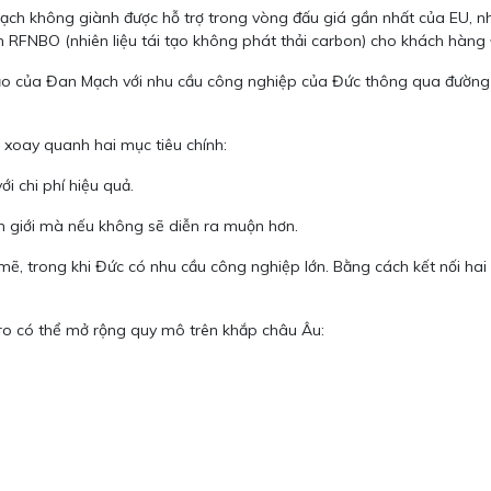
ạch không giành được hỗ trợ trong vòng đấu giá gần nhất của EU, nh
uẩn RFNBO (nhiên liệu tái tạo không phát thải carbon) cho khách hà
ái tạo của Đan Mạch với nhu cầu công nghiệp của Đức thông qua đườn
 xoay quanh hai mục tiêu chính:
i chi phí hiệu quả.
ên giới mà nếu không sẽ diễn ra muộn hơn.
, trong khi Đức có nhu cầu công nghiệp lớn. Bằng cách kết nối hai 
.
ydro có thể mở rộng quy mô trên khắp châu Âu: