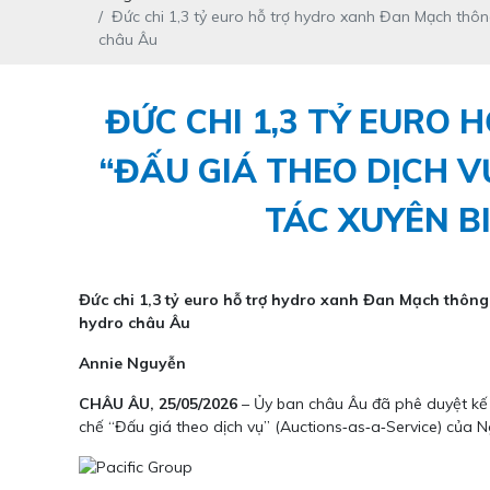
Đức chi 1,3 tỷ euro hỗ trợ hydro xanh Đan Mạch thô
châu Âu
ĐỨC CHI 1,3 TỶ EURO
“ĐẤU GIÁ THEO DỊCH 
TÁC XUYÊN B
Đức chi 1,3 tỷ euro hỗ trợ hydro xanh Đan Mạch thông
hydro châu Âu
Annie Nguyễn
CHÂU ÂU, 25/05/2026
– Ủy ban châu Âu đã phê duyệt kế 
chế “Đấu giá theo dịch vụ” (Auctions‑as‑a‑Service) củ