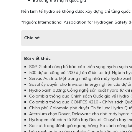
Bổ sung thế mạnh quốc gia
Nền kinh tế hydro sẽ không được xây dựng chỉ từng quốc g
*Nguồn: International Association for Hydrogen Safety (
Chia sẻ:
Bài viết khác:
S&P Global công bố báo cáo triển vọng hydro sạch và
500 dự án công bố, 200 dự án được tài trợ: Ngành hy
Servus Austria: Một trong những nhà máy hydro xanh 
Sasol ủy quyền cho Envision Energy nghiên cứu dự á
Hydro xanh dương: Công nghệ sản xuất hydro từ khí 
Colombia thông qua Chính sách Quốc gia về Hydro (
Colombia thông qua CONPES 4210 - Chính sách Quốc 
Chính phủ Colombia phê duyệt Chiến lược Hydro Quố
Aternium chọn Dover, Delaware cho nhà máy hydro sạc
Hydrogen cất cánh từ Sân bay Bristol: Chuyến bay t
Sai sót trong đánh giá ngang hàng: So sánh năng lư
Liên minh ngành công nghiệp Canada kêu gọi cải cách