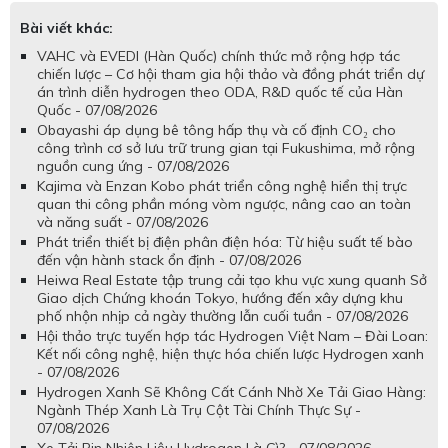
Bài viết khác:
VAHC và EVEDI (Hàn Quốc) chính thức mở rộng hợp tác
chiến lược – Cơ hội tham gia hội thảo và đồng phát triển dự
án trình diễn hydrogen theo ODA, R&D quốc tế của Hàn
Quốc - 07/08/2026
Obayashi áp dụng bê tông hấp thụ và cố định CO₂ cho
công trình cơ sở lưu trữ trung gian tại Fukushima, mở rộng
nguồn cung ứng - 07/08/2026
Kajima và Enzan Kobo phát triển công nghệ hiển thị trực
quan thi công phần móng vòm ngược, nâng cao an toàn
và năng suất - 07/08/2026
Phát triển thiết bị điện phân điện hóa: Từ hiệu suất tế bào
đến vận hành stack ổn định - 07/08/2026
Heiwa Real Estate tập trung cải tạo khu vực xung quanh Sở
Giao dịch Chứng khoán Tokyo, hướng đến xây dựng khu
phố nhộn nhịp cả ngày thường lẫn cuối tuần - 07/08/2026
Hội thảo trực tuyến hợp tác Hydrogen Việt Nam – Đài Loan:
Kết nối công nghệ, hiện thực hóa chiến lược Hydrogen xanh
- 07/08/2026
Hydrogen Xanh Sẽ Không Cất Cánh Nhờ Xe Tải Giao Hàng:
Ngành Thép Xanh Là Trụ Cột Tài Chính Thực Sự -
07/08/2026