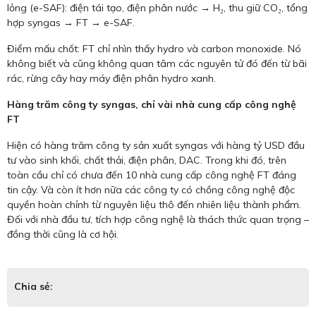
lỏng (e-SAF): điện tái tạo, điện phân nước → H₂, thu giữ CO₂, tổng
hợp syngas → FT → e-SAF.
Điểm mấu chốt: FT chỉ nhìn thấy hydro và carbon monoxide. Nó
không biết và cũng không quan tâm các nguyên tử đó đến từ bãi
rác, rừng cây hay máy điện phân hydro xanh.
Hàng trăm công ty syngas, chỉ vài nhà cung cấp công nghệ
FT
Hiện có hàng trăm công ty sản xuất syngas với hàng tỷ USD đầu
tư vào sinh khối, chất thải, điện phân, DAC. Trong khi đó, trên
toàn cầu chỉ có chưa đến 10 nhà cung cấp công nghệ FT đáng
tin cậy. Và còn ít hơn nữa các công ty có chồng công nghệ độc
quyền hoàn chỉnh từ nguyên liệu thô đến nhiên liệu thành phẩm.
Đối với nhà đầu tư, tích hợp công nghệ là thách thức quan trọng –
đồng thời cũng là cơ hội.
Chia sẻ: