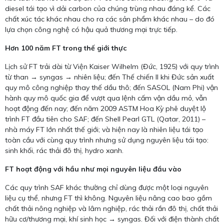
diesel tái tạo vì dải carbon của chúng trùng nhau đáng kể. Các
chất xúc tác khác nhau cho ra các sản phẩm khác nhau – do đó
lựa chọn công nghệ có hậu quả thương mại trực tiếp.
Hơn 100 năm FT trong thế giới thực
Lịch sử FT trải dài từ Viện Kaiser Wilhelm (Đức, 1925) với quy trình
từ than → syngas → nhiên liệu; đến Thế chiến II khi Đức sản xuất
quy mô công nghiệp thay thế dầu thô; đến SASOL (Nam Phi) vận
hành quy mô quốc gia để vượt qua lệnh cấm vận dầu mỏ, vẫn
hoạt động đến nay; đến năm 2009 ASTM Hoa Kỳ phê duyệt lộ
trình FT đầu tiên cho SAF; đến Shell Pearl GTL (Qatar, 2011) –
nhà máy FT lớn nhất thế giới; và hiện nay là nhiên liệu tái tạo
toàn cầu với cùng quy trình nhưng sử dụng nguyên liệu tái tạo:
sinh khối, rác thải đô thị, hydro xanh.
FT hoạt động với hầu như mọi nguyên liệu đầu vào
Các quy trình SAF khác thường chỉ dùng được một loại nguyên
liệu cụ thể, nhưng FT thì không. Nguyên liệu nâng cao bao gồm
chất thải nông nghiệp và lâm nghiệp, rác thải rắn đô thị, chất thải
hữu cơ/thương mại, khí sinh học → syngas. Đối với điện thành chất