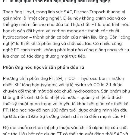
FT là một quá trình hóa học, không phải công nghệ
Theo ông Lloyd, trong lĩnh vực SAF, Fischer-Tropsch thường bị
gọi nhầm là "một công nghệ". Điều này không chính xác và có
thể gây nhầm lẫn cho nhà đầu tư. Thực chất, FT là quá trình hóa
học chuyển đổi hydro và carbon monoxide thành các chuỗi
hydrocarbon – thành phần cơ bản của nhiên liệu lỏng. Còn "công
nghệ" là thiết kế lò phản ứng và chất xúc tác. Có nhiều công
nghệ FT cạnh tranh, không phải loại nào cũng giống nhau và sự
lựa chọn có tác động thương mại trực tiếp.
Phản ứng hóa học và sản phẩm đầu ra
Phương trình phản ứng FT: 2H₂ + CO → hydrocarbon + nước +
nhiệt. Khí tổng hợp (syngas) với tỷ lệ hydro và CO là 2:1 được
chuyển đổi thành một dải các chuỗi hydrocarbon. Sản phẩm phụ
không thể tránh khỏi là nhiệt và nước – quản lý nhiệt là thách
thức kỹ thuật quan trọng và là yếu tố khác biệt giữa các thiết kế
FT. Hóa học này đã hơn 100 năm tuổi, được chứng minh lần đầu
tại Đức năm 1925. Sự trưởng thành chính là điểm mạnh của FT.
Độ dài chuỗi carbon (n) phụ thuộc vào chỉ số alpha (α) của chất
xúc tác. Hầu hết các dự án FT có thể sản xuất đồng thời SAF và