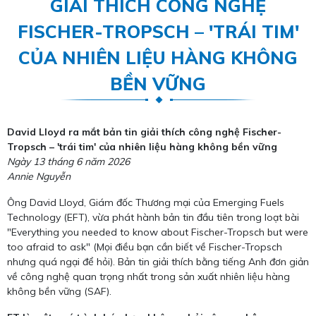
GIẢI THÍCH CÔNG NGHỆ
FISCHER-TROPSCH – 'TRÁI TIM'
CỦA NHIÊN LIỆU HÀNG KHÔNG
BỀN VỮNG
David Lloyd ra mắt bản tin giải thích công nghệ Fischer-
Tropsch – 'trái tim' của nhiên liệu hàng không bền vững
Ngày 13 tháng 6 năm 2026
Annie Nguyễn
Ông David Lloyd, Giám đốc Thương mại của Emerging Fuels
Technology (EFT), vừa phát hành bản tin đầu tiên trong loạt bài
"Everything you needed to know about Fischer-Tropsch but were
too afraid to ask" (Mọi điều bạn cần biết về Fischer-Tropsch
nhưng quá ngại để hỏi). Bản tin giải thích bằng tiếng Anh đơn giản
về công nghệ quan trọng nhất trong sản xuất nhiên liệu hàng
không bền vững (SAF).