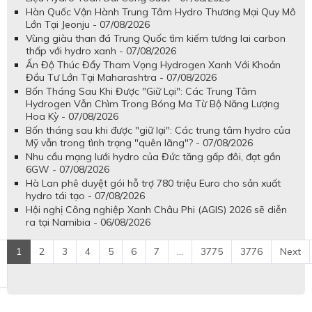
Hàn Quốc Vận Hành Trung Tâm Hydro Thương Mại Quy Mô
Lớn Tại Jeonju - 07/08/2026
Vùng giàu than đá Trung Quốc tìm kiếm tương lai carbon
thấp với hydro xanh - 07/08/2026
Ấn Độ Thúc Đẩy Tham Vọng Hydrogen Xanh Với Khoản
Đầu Tư Lớn Tại Maharashtra - 07/08/2026
Bốn Tháng Sau Khi Được "Giữ Lại": Các Trung Tâm
Hydrogen Vẫn Chìm Trong Bóng Ma Từ Bộ Năng Lượng
Hoa Kỳ - 07/08/2026
Bốn tháng sau khi được "giữ lại": Các trung tâm hydro của
Mỹ vẫn trong tình trạng "quên lãng"? - 07/08/2026
Nhu cầu mạng lưới hydro của Đức tăng gấp đôi, đạt gần
6GW - 07/08/2026
Hà Lan phê duyệt gói hỗ trợ 780 triệu Euro cho sản xuất
hydro tái tạo - 07/08/2026
Hội nghị Công nghiệp Xanh Châu Phi (AGIS) 2026 sẽ diễn
ra tại Namibia - 06/08/2026
1
2
3
4
5
6
7
...
3775
3776
Next