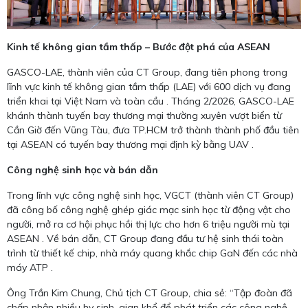
Kinh tế không gian tầm thấp – Bước đột phá của ASEAN
GASCO-LAE, thành viên của CT Group, đang tiên phong trong
lĩnh vực kinh tế không gian tầm thấp (LAE) với 600 dịch vụ đang
triển khai tại Việt Nam và toàn cầu . Tháng 2/2026, GASCO-LAE
khánh thành tuyến bay thương mại thường xuyên vượt biển từ
Cần Giờ đến Vũng Tàu, đưa TP.HCM trở thành thành phố đầu tiên
tại ASEAN có tuyến bay thương mại định kỳ bằng UAV .
Công nghệ sinh học và bán dẫn
Trong lĩnh vực công nghệ sinh học, VGCT (thành viên CT Group)
đã công bố công nghệ ghép giác mạc sinh học từ động vật cho
người, mở ra cơ hội phục hồi thị lực cho hơn 6 triệu người mù tại
ASEAN . Về bán dẫn, CT Group đang đầu tư hệ sinh thái toàn
trình từ thiết kế chip, nhà máy quang khắc chip GaN đến các nhà
máy ATP .
Ông Trần Kim Chung, Chủ tịch CT Group, chia sẻ: “Tập đoàn đã
chấp nhận nhiều hy sinh, gian khổ để phát triển các công nghệ