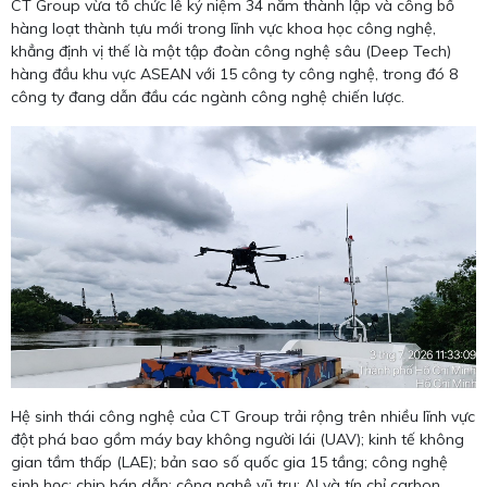
CT Group vừa tổ chức lễ kỷ niệm 34 năm thành lập và công bố
hàng loạt thành tựu mới trong lĩnh vực khoa học công nghệ,
khẳng định vị thế là một tập đoàn công nghệ sâu (Deep Tech)
hàng đầu khu vực ASEAN với 15 công ty công nghệ, trong đó 8
công ty đang dẫn đầu các ngành công nghệ chiến lược.
Hệ sinh thái công nghệ của CT Group trải rộng trên nhiều lĩnh vực
đột phá bao gồm máy bay không người lái (UAV); kinh tế không
gian tầm thấp (LAE); bản sao số quốc gia 15 tầng; công nghệ
sinh học; chip bán dẫn; công nghệ vũ trụ; AI và tín chỉ carbon .