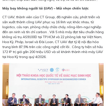
Máy bay không người lái (UAV) – Mũi nhọn chiến lược
CT UAV, thành viên của CT Group, đã nghiên cứu, phát triển và
sản xuất thành công UAV phục vụ 16 lĩnh vực khác nhau, từ
logistics, cứu nạn, phòng cháy chữa cháy, nông-lâm-ngư nghiệp
đến an ninh và tín chỉ carbon . Với 5 nhà máy đạt tiêu chuẩn hàng
không vũ trụ AS9100D tại TP.HCM và 22 phòng lab tại Việt Nam,
Hoa Kỳ, Pháp, Israel và Đài Loan, CT UAV đạt tỷ lệ nội địa hóa
trung bình 87,5% trên các công nghệ cốt lõi . Công ty hiện sở hữu
172 IP trị giá gần 200 triệu USD và sẽ khánh thành nhà máy UAV
tại Hoa Kỳ trong quý 4/2026.