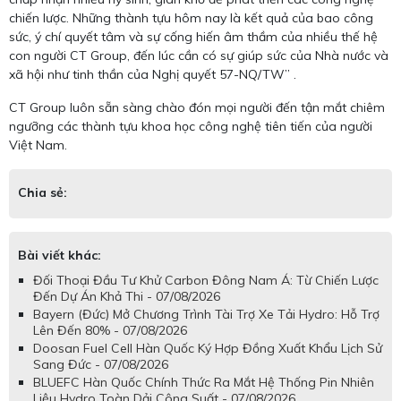
chiến lược. Những thành tựu hôm nay là kết quả của bao công
sức, ý chí quyết tâm và sự cống hiến âm thầm của nhiều thế hệ
con người CT Group, đến lúc cần có sự giúp sức của Nhà nước và
xã hội như tinh thần của Nghị quyết 57-NQ/TW” .
CT Group luôn sẵn sàng chào đón mọi người đến tận mắt chiêm
ngưỡng các thành tựu khoa học công nghệ tiên tiến của người
Việt Nam.
Chia sẻ:
Bài viết khác:
Đối Thoại Đầu Tư Khử Carbon Đông Nam Á: Từ Chiến Lược
Đến Dự Án Khả Thi - 07/08/2026
Bayern (Đức) Mở Chương Trình Tài Trợ Xe Tải Hydro: Hỗ Trợ
Lên Đến 80% - 07/08/2026
Doosan Fuel Cell Hàn Quốc Ký Hợp Đồng Xuất Khẩu Lịch Sử
Sang Đức - 07/08/2026
BLUEFC Hàn Quốc Chính Thức Ra Mắt Hệ Thống Pin Nhiên
Liệu Hydro Toàn Dải Công Suất - 07/08/2026