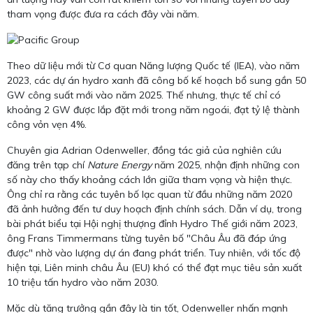
tham vọng được đưa ra cách đây vài năm.
Theo dữ liệu mới từ Cơ quan Năng lượng Quốc tế (IEA), vào năm
2023, các dự án hydro xanh đã công bố kế hoạch bổ sung gần 50
GW công suất mới vào năm 2025. Thế nhưng, thực tế chỉ có
khoảng 2 GW được lắp đặt mới trong năm ngoái, đạt tỷ lệ thành
công vỏn vẹn 4%.
Chuyên gia Adrian Odenweller, đồng tác giả của nghiên cứu
đăng trên tạp chí
Nature Energy
năm 2025, nhận định những con
số này cho thấy khoảng cách lớn giữa tham vọng và hiện thực.
Ông chỉ ra rằng các tuyên bố lạc quan từ đầu những năm 2020
đã ảnh hưởng đến tư duy hoạch định chính sách. Dẫn ví dụ, trong
bài phát biểu tại Hội nghị thượng đỉnh Hydro Thế giới năm 2023,
ông Frans Timmermans từng tuyên bố "Châu Âu đã đáp ứng
được" nhờ vào lượng dự án đang phát triển. Tuy nhiên, với tốc độ
hiện tại, Liên minh châu Âu (EU) khó có thể đạt mục tiêu sản xuất
10 triệu tấn hydro vào năm 2030.
Mặc dù tăng trưởng gần đây là tin tốt, Odenweller nhấn mạnh