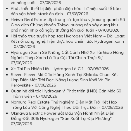
và năng suất - 07/08/2026
Phát triển thiết bị điện phân điện hóa: Từ hiệu suất tế bào
đến vận hành stack ổn định - 07/08/2026
Heiwa Real Estate tập trung cải tạo khu vực xung quanh Sở
Giao dịch Chứng khoán Tokyo, hướng đến xây dựng khu
phố nhộn nhịp cả ngày thường lẫn cuối tuần - 07/08/2026
Hội thảo trực tuyến hợp tác Hydrogen Việt Nam – Đài Loan:
Kết nối công nghệ, hiện thực hóa chiến lược Hydrogen xanh
- 07/08/2026
Hydrogen Xanh Sẽ Không Cất Cánh Nhờ Xe Tải Giao Hàng:
Ngành Thép Xanh Là Trụ Cột Tài Chính Thực Sự -
07/08/2026
Xe Tải Pin Nhiên Liệu Hydrogen Là Gì? - 07/08/2026
Seven-Eleven Mở Cửa Hàng Xanh Tại Shikoku Chuo: Kết
Hợp Điện Mặt Trời Dọc, Năng Lượng Sinh Khối Và Pin
Perovskite - 07/08/2026
Quan hệ đối tác Hydrogen vì Phát triển (H4D) Cán Mốc 60
Thành viên - 07/08/2026
Nomura Real Estate Thử Nghiệm Điện Mặt Trời Kết Hợp
Trồng Lúa Với Công Nghệ Theo Dõi Trục Đơn - 07/08/2026
Okinawa Electric Power Bắt Đầu Vận Hành Nhiệt Điện
Đồng Đốt 30% Hydrogen "Sản Xuất Tại Địa Phương" -
07/08/2026