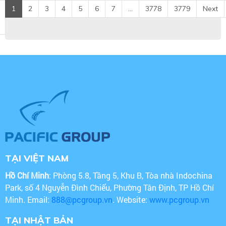
1
2
3
4
5
6
7
...
3778
3779
Next
TẠI VIỆT NAM
Hồ Chí Minh
: Phòng 5.8, Tầng 5, Khu B, Tòa nhà Indochina
Park, số 4 Nguyễn Đình Chiểu, Phường Tân Định, TP Hồ Chí
Minh. Email:
888@pcgroup.vn
. Website:
www.pcgroup.vn
TẠI NHẬT BẢN