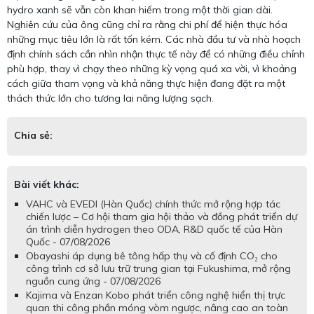
hydro xanh sẽ vẫn còn khan hiếm trong một thời gian dài.
Nghiên cứu của ông cũng chỉ ra rằng chi phí để hiện thực hóa
những mục tiêu lớn là rất tốn kém. Các nhà đầu tư và nhà hoạch
định chính sách cần nhìn nhận thực tế này để có những điều chỉnh
phù hợp, thay vì chạy theo những kỳ vọng quá xa vời, vì khoảng
cách giữa tham vọng và khả năng thực hiện đang đặt ra một
thách thức lớn cho tương lai năng lượng sạch.
Chia sẻ:
Bài viết khác:
VAHC và EVEDI (Hàn Quốc) chính thức mở rộng hợp tác
chiến lược – Cơ hội tham gia hội thảo và đồng phát triển dự
án trình diễn hydrogen theo ODA, R&D quốc tế của Hàn
Quốc - 07/08/2026
Obayashi áp dụng bê tông hấp thụ và cố định CO₂ cho
công trình cơ sở lưu trữ trung gian tại Fukushima, mở rộng
nguồn cung ứng - 07/08/2026
Kajima và Enzan Kobo phát triển công nghệ hiển thị trực
quan thi công phần móng vòm ngược, nâng cao an toàn