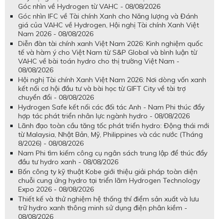
Góc nhìn về Hydrogen từ VAHC - 08/08/2026
Góc nhìn IFC về Tài chính Xanh cho Năng lượng và Đánh
giá của VAHC về Hydrogen, Hội nghị Tài chính Xanh Việt
Nam 2026 - 08/08/2026
Diễn đàn tài chính xanh Việt Nam 2026: Kinh nghiệm quốc
tế và hàm ý cho Việt Nam từ S&P Global và bình luận từ
VAHC về bài toán hydro cho thị trường Việt Nam -
08/08/2026
Hội nghị Tài chính Xanh Việt Nam 2026: Nơi dòng vốn xanh
kết nối cơ hội đầu tư và bài học từ GIFT City về tài trợ
chuyển đổi - 08/08/2026
Hydrogen Safe kết nối các đối tác Anh - Nam Phi thúc đẩy
hợp tác phát triển nhân lực ngành hydro - 08/08/2026
Lãnh đạo toàn cầu tăng tốc phát triển hydro: Động thái mới
từ Malaysia, Nhật Bản, Mỹ, Philippines và các nước (Tháng
8/2026) - 08/08/2026
Nam Phi tìm kiếm công cụ ngân sách trung lập để thúc đẩy
đầu tư hydro xanh - 08/08/2026
Bốn công ty kỹ thuật Kobe giới thiệu giải pháp toàn diện
chuỗi cung ứng hydro tại triển lãm Hydrogen Technology
Expo 2026 - 08/08/2026
Thiết kế và thử nghiệm hệ thống thí điểm sản xuất và lưu
trữ hydro xanh thông minh sử dụng điện phân kiềm -
08/08/2026