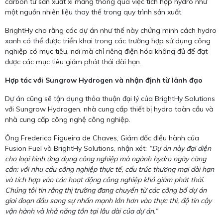
carbon từ sản xuất xi măng thông qua việc tích hợp hydro như
một nguồn nhiên liệu thay thế trong quy trình sản xuất.
BrightHy cho rằng các dự án như thế này chứng minh cách hydro
xanh có thể được triển khai trong các trường hợp sử dụng công
nghiệp có mục tiêu, nơi mà chỉ riêng điện hóa không đủ để đạt
được các mục tiêu giảm phát thải dài hạn.
Hợp tác với Sungrow Hydrogen và nhận định từ lãnh đạo
Dự án cũng sẽ tận dụng thỏa thuận đại lý của BrightHy Solutions
với Sungrow Hydrogen, nhà cung cấp thiết bị hydro toàn cầu và
nhà cung cấp công nghệ công nghiệp.
Ông Frederico Figueira de Chaves, Giám đốc điều hành của
Fusion Fuel và BrightHy Solutions, nhận xét:
“Dự án này đại diện
cho loại hình ứng dụng công nghiệp mà ngành hydro ngày càng
cần: với nhu cầu công nghiệp thực tế, cấu trúc thương mại dài hạn
và tích hợp vào các hoạt động công nghiệp khó giảm phát thải.
Chúng tôi tin rằng thị trường đang chuyển từ các công bố dự án
giai đoạn đầu sang sự nhấn mạnh lớn hơn vào thực thi, độ tin cậy
vận hành và khả năng tồn tại lâu dài của dự án.”