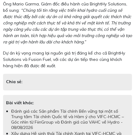
Ông Mario Garma, Giám đốc điều hành của BrightHy Solutions,
bổ sung:
“Chúng tôi tin rằng việc triển khai hydro cuối cùng sẽ
được thúc đẩy bởi các dự án có khả năng giải quyết các thách thức
công nghiệp một cách thực tế và khả thi về mặt kinh tế. Thị trường
ngày càng yêu cầu các dự án tập trung vào thực thi, có thể vận
hành an toàn, tích hợp hiệu quả vào môi trường công nghiệp và tạo
ra giá trị vận hành lâu dài cho khách hàng.”
Dự án kỳ vọng mang lại nguồn giá trị đáng kể cho cả BrightHy
Solutions và Fusion Fuel, với các dự án tiếp theo cùng khách
hàng hiện đã được đề xuất.
Chia sẻ:
Bài viết khác:
Đánh giá các Sản phẩm Tài chính Bền vững tại một số
Trung tâm Tài chính Quốc tế và Hàm ý cho VIFC-HCMC –
Góc nhìn từ FiinGroup và Đánh giá của VAHC về Hydro -
08/08/2026
Xây dựng Hệ sinh thái Tài chính Xanh tại VIFC-HCMC và