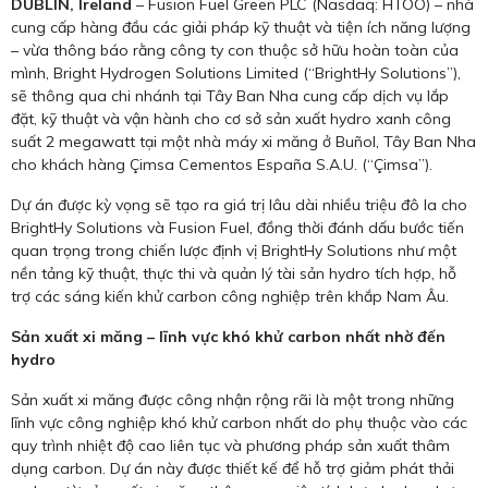
DUBLIN, Ireland
– Fusion Fuel Green PLC (Nasdaq: HTOO) – nhà
cung cấp hàng đầu các giải pháp kỹ thuật và tiện ích năng lượng
– vừa thông báo rằng công ty con thuộc sở hữu hoàn toàn của
mình, Bright Hydrogen Solutions Limited (“BrightHy Solutions”),
sẽ thông qua chi nhánh tại Tây Ban Nha cung cấp dịch vụ lắp
đặt, kỹ thuật và vận hành cho cơ sở sản xuất hydro xanh công
suất 2 megawatt tại một nhà máy xi măng ở Buñol, Tây Ban Nha
cho khách hàng Çimsa Cementos España S.A.U. (“Çimsa”).
Dự án được kỳ vọng sẽ tạo ra giá trị lâu dài nhiều triệu đô la cho
BrightHy Solutions và Fusion Fuel, đồng thời đánh dấu bước tiến
quan trọng trong chiến lược định vị BrightHy Solutions như một
nền tảng kỹ thuật, thực thi và quản lý tài sản hydro tích hợp, hỗ
trợ các sáng kiến khử carbon công nghiệp trên khắp Nam Âu.
Sản xuất xi măng – lĩnh vực khó khử carbon nhất nhờ đến
hydro
Sản xuất xi măng được công nhận rộng rãi là một trong những
lĩnh vực công nghiệp khó khử carbon nhất do phụ thuộc vào các
quy trình nhiệt độ cao liên tục và phương pháp sản xuất thâm
dụng carbon. Dự án này được thiết kế để hỗ trợ giảm phát thải