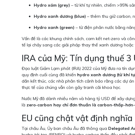
Hydro xám (grey)
– từ khí tự nhiên, chiếm >95% sả
Hydro xanh dương (blue)
– thêm thu giữ carbon, n
Hydro xanh (green)
– từ điện phân nước bằng năng
Vấn đề là các khung chính sách, cam kết net‑zero và côn
tế lại chảy sang các giải pháp thay thế xanh dương hoặc
IRA của Mỹ: Tín dụng thuế 3
Đạo luật Giảm Lạm phát (IRA) 2022 của Mỹ đưa ra tín dụn
quy định cuối cùng đã khiến
hydro xanh dương (từ khí tự
dần kết thúc, các nhà phân tích cảnh báo rằng các dự án 
thực tế của chúng vẫn còn gây tranh cãi khoa học.
Nước Mỹ đã dành nhiều năm và hàng tỷ USD để xây dựng m
là
zero‑carbon hay chỉ đơn thuần là carbon-thấp-hơn-
EU cũng chật vật định nghĩa 
Tại châu Âu, Ủy ban châu Âu đã thông qua
Delegated Ac
hydro tái tạo (RFNBO) và hydro carbon thấp đều phải đạ