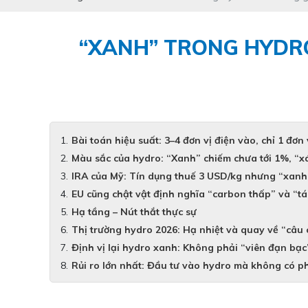
“XANH” TRONG HYDR
Bài toán hiệu suất: 3–4 đơn vị điện vào, chỉ 1 đơn
Màu sắc của hydro: “Xanh” chiếm chưa tới 1%, “x
IRA của Mỹ: Tín dụng thuế 3 USD/kg nhưng “xanh
EU cũng chật vật định nghĩa “carbon thấp” và “tá
Hạ tầng – Nút thắt thực sự
Thị trường hydro 2026: Hạ nhiệt và quay về “câu
Định vị lại hydro xanh: Không phải “viên đạn bạc
Rủi ro lớn nhất: Đầu tư vào hydro mà không có 