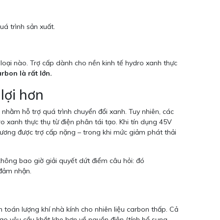
á trình sản xuất.
loại nào. Trợ cấp dành cho nền kinh tế hydro xanh thực
rbon là rất lớn.
lợi hơn
 nhằm hỗ trợ quá trình chuyển đổi xanh. Tuy nhiên, các
o xanh thực thụ từ điện phân tái tạo. Khi tín dụng 45V
dương được trợ cấp nặng – trong khi mức giảm phát thải
ông bao giờ giải quyết dứt điểm câu hỏi: đó
 đảm nhận.
 toán lượng khí nhà kính cho nhiên liệu carbon thấp. Cả
 tạo yêu cầu khắt khe hơn về nguồn điện (tính bổ sung,