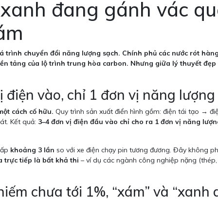
 xanh đang gánh vác qu
xám
 trình chuyển đổi năng lượng sạch. Chính phủ các nước rót hàng
ền tảng của lộ trình trung hòa carbon. Nhưng giữa lý thuyết đẹp 
ị điện vào, chỉ 1 đơn vị năng lượng
ột cách cố hữu.
Quy trình sản xuất điển hình gồm: điện tái tạo → 
át. Kết quả:
3–4 đơn vị điện đầu vào chỉ cho ra 1 đơn vị năng lượn
 gấp
khoảng 3 lần
so với xe điện chạy pin tương đương. Đây không ph
trực tiếp là bất khả thi
– ví dụ các ngành công nghiệp nặng (thép, 
hiếm chưa tới 1%, “xám” và “xanh 