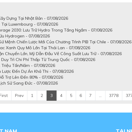
ây Dựng Tại Nhật Bản - 07/08/2026
Tại Luxembourg - 07/08/2026
rage 2030: Lưu Trữ Hydro Trong Tầng Ngầm - 07/08/2026
u Hydrogen - 07/08/2026
ứ Mệnh Chiến Lược Mới Của Chương Trình PIB Tại Chile - 07/08/2026
c Xanh Quy Mô Lớn Tại Thái Lan - 07/08/2026
 Chuyển Lớn, Mỹ Dẫn Đầu Về Công Suất Lưu Trữ - 07/08/2026
uy Trì Chi Phí Thấp Từ Trung Quốc - 07/08/2026
 Triệu Tấn/Năm - 07/08/2026
 Lược Đến Dự Án Khả Thi - 07/08/2026
 Hỗ Trợ Lên Đến 80% - 07/08/2026
ịch Sử Sang Đức - 07/08/2026
First
Prev
1
2
3
4
5
6
7
...
3778
37
ỆT NAM
TẠI 