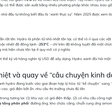
thấp có thể được sản xuất bằng nhiều phương pháp khác nhau, bao gồm
nhà đầu tư không biết đâu là “xanh thực sự”. Năm 2025 được xem là 
vẫn rất lớn. Hydro là phân tử nhỏ nhất tồn tại, có thể rò rỉ qua các v
hoặc nhiệt độ đông lạnh
-253°C
– chỉ trên độ không tuyệt đối một chú
g mà hiện chưa tồn tại ở quy mô có ý nghĩa.
 thế kỷ và hàng nghìn tỷ USD để xây dựng. Hydro xanh đòi hỏi một t
hiệt và quay về “câu chuyện kinh 
 hydro đang bước vào giai đoạn hợp lý hóa: từ “kể chuyện” sang “tín
 cao, giá điện bất ổn, nhu cầu thị trường chưa đủ lớn.
ng tương lai: (1) khu vực có giá điện thấp, (2) có nhu cầu công nghi
ạ tầng phân phối
: đường ống, kho chứa, cảng, chuỗi cung ứng amoni