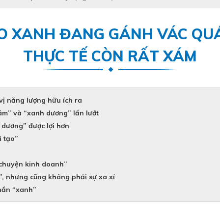
O XANH ĐANG GÁNH VÁC QUÁ 
THỰC TẾ CÒN RẤT XÁM
 vị năng lượng hữu ích ra
ám” và “xanh dương” lấn lướt
 dương” được lợi hơn
i tạo”
 chuyện kinh doanh”
”, nhưng cũng không phải sự xa xỉ
phần “xanh”