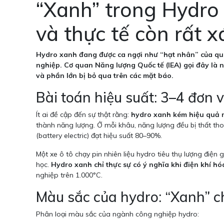
“Xanh” trong Hydro
và thực tế còn rất 
Hydro xanh đang được ca ngợi như “hạt nhân” của quá
nghiệp. Cơ quan Năng lượng Quốc tế (IEA) gọi đây là n
và phần lớn bị bỏ qua trên các mặt báo.
Bài toán hiệu suất: 3–4 đơn v
Ít ai đề cập đến sự thật rằng:
hydro xanh kém hiệu quả m
thành năng lượng. Ở mỗi khâu, năng lượng đều bị thất tho
(battery electric) đạt hiệu suất 80–90%.
Một xe ô tô chạy pin nhiên liệu hydro tiêu thụ lượng điện
học.
Hydro xanh chỉ thực sự có ý nghĩa khi điện khí hóa 
nghiệp trên 1.000°C.
Màu sắc của hydro: “Xanh” c
Phân loại màu sắc của ngành công nghiệp hydro: