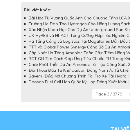
Bài viết khác:
Bài Học Từ Vương Quốc Anh Cho Chương Trình LCA X
Trường Hè Đào Tạo Hydrogen Cho Năng Lượng Sạch 
Xác Nhận Khoa Học Cho Dự Án Underground Sun Sto
UK-HyRES và HI-ACT Tăng Cường Hợp Tác Nghiên Cứ
Hạ Tầng Cảng và Logistics Tại Magallanes Dẫn Đầu S
PTT và Global Power Synergy Công Bố Dự Án Amonia
Cập Nhật Hạ Tầng Amoniac Toàn Cầu: Tiềm Năng Vận
RCT GH Tìm Cách Đáp Ứng Tiêu Chuẩn EU Trong Khi D
Chile Phát Triển Dự Án Amoniac Tái Tạo Công Suất 2
Đối Thoại Đầu Tư Khử Carbon Đông Nam Á: Từ Chiến
Bayern (Đức) Mở Chương Trình Tài Trợ Xe Tải Hydro:
Doosan Fuel Cell Hàn Quốc Ký Hợp Đồng Xuất Khẩu L
Page 3 / 3779
TẠI VI