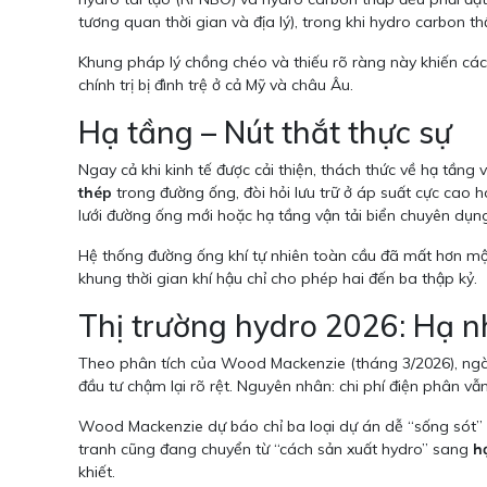
tương quan thời gian và địa lý), trong khi hydro carbon 
Khung pháp lý chồng chéo và thiếu rõ ràng này khiến các 
chính trị bị đình trệ ở cả Mỹ và châu Âu.
Hạ tầng – Nút thắt thực sự
Ngay cả khi kinh tế được cải thiện, thách thức về hạ tầng 
thép
trong đường ống, đòi hỏi lưu trữ ở áp suất cực cao 
lưới đường ống mới hoặc hạ tầng vận tải biển chuyên dụn
Hệ thống đường ống khí tự nhiên toàn cầu đã mất hơn một
khung thời gian khí hậu chỉ cho phép hai đến ba thập kỷ.
Thị trường hydro 2026: Hạ n
Theo phân tích của Wood Mackenzie (tháng 3/2026), ngành
đầu tư chậm lại rõ rệt. Nguyên nhân: chi phí điện phân vẫn
Wood Mackenzie dự báo chỉ ba loại dự án dễ “sống sót” tro
tranh cũng đang chuyển từ “cách sản xuất hydro” sang
h
khiết.