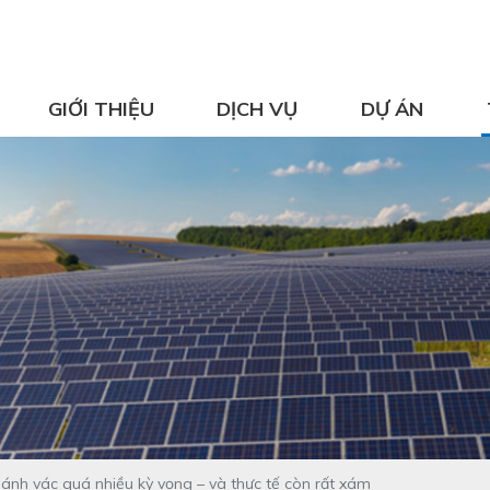
GIỚI THIỆU
DỊCH VỤ
DỰ ÁN
nh vác quá nhiều kỳ vọng – và thực tế còn rất xám