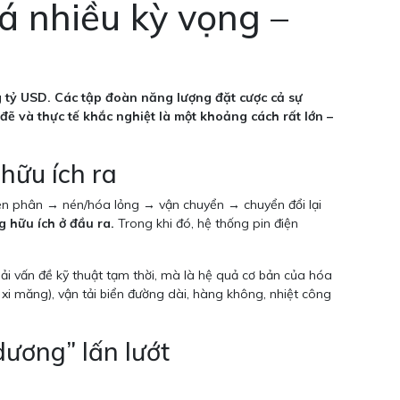
á nhiều kỳ vọng –
 tỷ USD. Các tập đoàn năng lượng đặt cược cả sự
đẽ và thực tế khắc nghiệt là một khoảng cách rất lớn –
 hữu ích ra
điện phân → nén/hóa lỏng → vận chuyển → chuyển đổi lại
g hữu ích ở đầu ra.
Trong khi đó, hệ thống pin điện
ải vấn đề kỹ thuật tạm thời, mà là hệ quả cơ bản của hóa
xi măng), vận tải biển đường dài, hàng không, nhiệt công
dương” lấn lướt