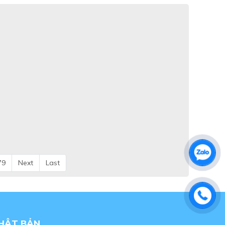
79
Next
Last
NHẬT BẢN