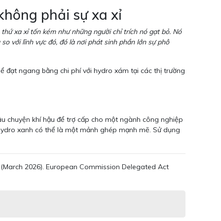
không phải sự xa xỉ
thứ xa xỉ tốn kém như những người chỉ trích nó gạt bỏ. Nó
o với lĩnh vực đó, đó là nơi phát sinh phần lớn sự phô
ể đạt ngang bằng chi phí với hydro xám tại các thị trường
u chuyện khí hậu để trợ cấp cho một ngành công nghiệp
ỗ, hydro xanh có thể là một mảnh ghép mạnh mẽ. Sử dụng
ie (March 2026). European Commission Delegated Act