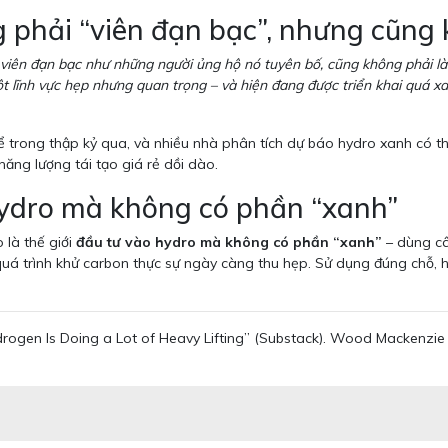
g phải “viên đạn bạc”, nhưng cũng 
viên đạn bạc như những người ủng hộ nó tuyên bố, cũng không phải là 
lĩnh vực hẹp nhưng quan trọng – và hiện đang được triển khai quá xa s
ể trong thập kỷ qua, và nhiều nhà phân tích dự báo hydro xanh có th
năng lượng tái tạo giá rẻ dồi dào.
 hydro mà không có phần “xanh”
 là thế giới
đầu tư vào hydro mà không có phần “xanh”
– dùng câ
ho quá trình khử carbon thực sự ngày càng thu hẹp. Sử dụng đúng ch
drogen Is Doing a Lot of Heavy Lifting” (Substack). Wood Mackenz