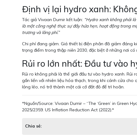
Định vị lại hydro xanh: Khôn
Tác giả Vivaan Dumir kết luận:
“Hydro xanh không phải là 
là một công nghệ thực sự đầy hứa hẹn, hoạt động trong một 
trương và lãng phí.”
Chi phí đang giảm. Giá thiết bị điện phân đã giảm đáng k
trọng điểm trong thập niên 2030, đặc biệt ở những nơi có 
Rủi ro lớn nhất: Đầu tư vào
Rủi ro không phải là thế giới đầu tư vào hydro xanh. Rủi ro
gắn liền với nhiên liệu hóa thạch, trong khi cánh cửa c
lỏng lẻo, nó trở thành một cái cớ đắt đỏ để trì hoãn.
*Nguồn/Source: Vivaan Dumir – “The ‘Green’ in Green Hy
2025/2359. US Inflation Reduction Act (2022).*
Chia sẻ: