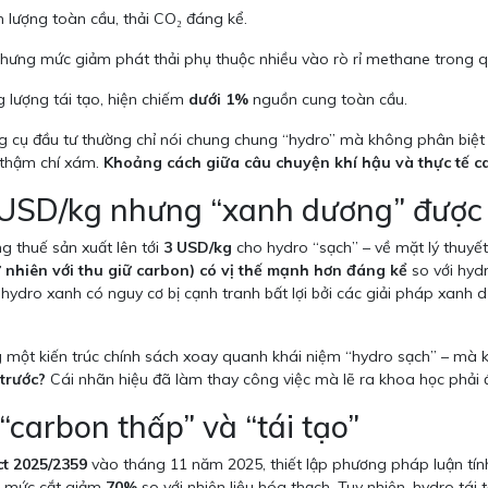
n lượng toàn cầu, thải CO₂ đáng kể.
hưng mức giảm phát thải phụ thuộc nhiều vào rò rỉ methane trong qu
 lượng tái tạo, hiện chiếm
dưới 1%
nguồn cung toàn cầu.
g cụ đầu tư thường chỉ nói chung chung “hydro” mà không phân biệt 
 thậm chí xám.
Khoảng cách giữa câu chuyện khí hậu và thực tế ca
 USD/kg nhưng “xanh dương” được 
g thuế sản xuất lên tới
3 USD/kg
cho hydro “sạch” – về mặt lý thuyết
 nhiên với thu giữ carbon) có vị thế mạnh hơn đáng kể
so với hydr
hydro xanh có nguy cơ bị cạnh tranh bất lợi bởi các giải pháp xanh 
ột kiến trúc chính sách xoay quanh khái niệm “hydro sạch” – mà kh
trước?
Cái nhãn hiệu đã làm thay công việc mà lẽ ra khoa học phải
“carbon thấp” và “tái tạo”
t 2025/2359
vào tháng 11 năm 2025, thiết lập phương pháp luận tính
t mức cắt giảm
70%
so với nhiên liệu hóa thạch. Tuy nhiên, hydro tái