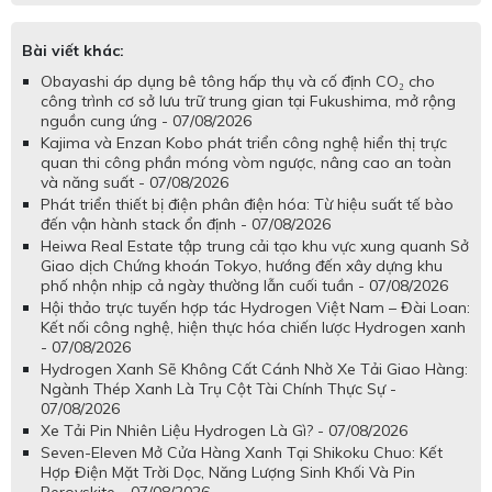
Bài viết khác:
Obayashi áp dụng bê tông hấp thụ và cố định CO₂ cho
công trình cơ sở lưu trữ trung gian tại Fukushima, mở rộng
nguồn cung ứng - 07/08/2026
Kajima và Enzan Kobo phát triển công nghệ hiển thị trực
quan thi công phần móng vòm ngược, nâng cao an toàn
và năng suất - 07/08/2026
Phát triển thiết bị điện phân điện hóa: Từ hiệu suất tế bào
đến vận hành stack ổn định - 07/08/2026
Heiwa Real Estate tập trung cải tạo khu vực xung quanh Sở
Giao dịch Chứng khoán Tokyo, hướng đến xây dựng khu
phố nhộn nhịp cả ngày thường lẫn cuối tuần - 07/08/2026
Hội thảo trực tuyến hợp tác Hydrogen Việt Nam – Đài Loan:
Kết nối công nghệ, hiện thực hóa chiến lược Hydrogen xanh
- 07/08/2026
Hydrogen Xanh Sẽ Không Cất Cánh Nhờ Xe Tải Giao Hàng:
Ngành Thép Xanh Là Trụ Cột Tài Chính Thực Sự -
07/08/2026
Xe Tải Pin Nhiên Liệu Hydrogen Là Gì? - 07/08/2026
Seven-Eleven Mở Cửa Hàng Xanh Tại Shikoku Chuo: Kết
Hợp Điện Mặt Trời Dọc, Năng Lượng Sinh Khối Và Pin