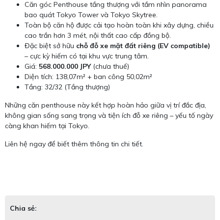
Căn góc Penthouse tầng thượng với tầm nhìn panorama
bao quát Tokyo Tower và Tokyo Skytree.
Toàn bộ căn hộ được cải tạo hoàn toàn khi xây dựng, chiều
cao trần hơn 3 mét, nội thất cao cấp đồng bộ.
Đặc biệt sở hữu
chỗ đỗ xe mặt đất riêng (EV compatible)
– cực kỳ hiếm có tại khu vực trung tâm.
Giá:
568.000.000 JPY
(chưa thuế)
Diện tích: 138,07m² + ban công 50,02m²
Tầng: 32/32 (Tầng thượng)
Những căn penthouse này kết hợp hoàn hảo giữa vị trí đắc địa,
không gian sống sang trọng và tiện ích đỗ xe riêng – yếu tố ngày
càng khan hiếm tại Tokyo.
Liên hệ ngay để biết thêm thông tin chi tiết.
Chia sẻ: