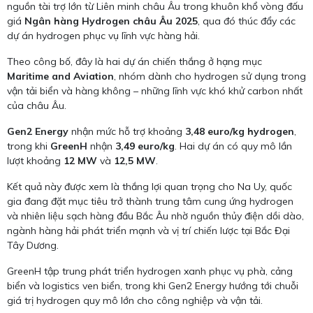
nguồn tài trợ lớn từ Liên minh châu Âu trong khuôn khổ vòng đấu
giá
Ngân hàng Hydrogen châu Âu 2025
, qua đó thúc đẩy các
dự án hydrogen phục vụ lĩnh vực hàng hải.
Theo công bố, đây là hai dự án chiến thắng ở hạng mục
Maritime and Aviation
, nhóm dành cho hydrogen sử dụng trong
vận tải biển và hàng không – những lĩnh vực khó khử carbon nhất
của châu Âu.
Gen2 Energy
nhận mức hỗ trợ khoảng
3,48 euro/kg hydrogen
,
trong khi
GreenH
nhận
3,49 euro/kg
. Hai dự án có quy mô lần
lượt khoảng
12 MW
và
12,5 MW
.
Kết quả này được xem là thắng lợi quan trọng cho Na Uy, quốc
gia đang đặt mục tiêu trở thành trung tâm cung ứng hydrogen
và nhiên liệu sạch hàng đầu Bắc Âu nhờ nguồn thủy điện dồi dào,
ngành hàng hải phát triển mạnh và vị trí chiến lược tại Bắc Đại
Tây Dương.
GreenH tập trung phát triển hydrogen xanh phục vụ phà, cảng
biển và logistics ven biển, trong khi Gen2 Energy hướng tới chuỗi
giá trị hydrogen quy mô lớn cho công nghiệp và vận tải.