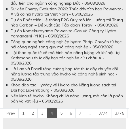
đầu tiên cho ngành công nghiệp Đức - 05/08/2026
Sự kiện Energy Evolution 2026: Thúc đẩy tích hợp Power-to-
X và cơ hội hydro tại Việt Nam - 05/08/2026
Dự án Phát triển Hệ thống P2G Quy mô lớn Hướng tới Trung
hòa Carbon – Đề xuất của Tập đoàn Toray - 05/08/2026
Dự án Komekurayama Power-to-Gas và Công ty Hydro
Yamanashi (YHC) - 05/08/2026
Tổng quan ngành công nghiệp hydro Pháp: Chuyển từ học
hỏi công nghệ sang quy mô công nghiệp - 05/08/2026
Hội thảo quốc tế về mô hình hóa năng lượng và khí hậu tại
Kathmandu thúc đẩy hợp tác nghiên cứu châu Á -
05/08/2026
Hà Lan và Brazil tăng cường hợp tác thúc đẩy chuyển đổi
năng lượng tập trung vào hydro và công nghệ sinh học -
05/08/2026
Khóa đào tạo HyWay về Hydro cho Năng lượng sạch tại
Đại học Luxembourg - 05/08/2026
Nền kinh tế hydro: Không chỉ là năng lượng, mà còn là phân
bón và vật liệu - 05/08/2026
Prev
1
2
3
4
5
6
7
...
3774
3775