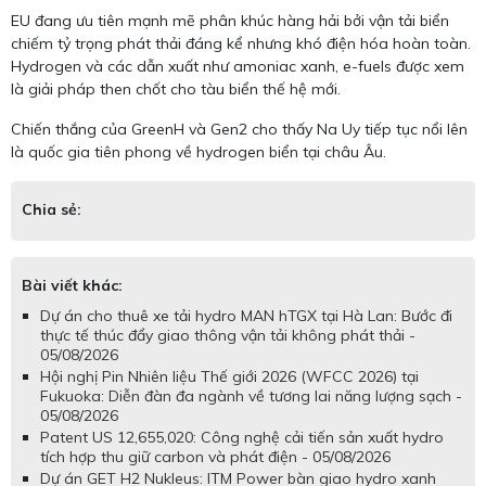
EU đang ưu tiên mạnh mẽ phân khúc hàng hải bởi vận tải biển
chiếm tỷ trọng phát thải đáng kể nhưng khó điện hóa hoàn toàn.
Hydrogen và các dẫn xuất như amoniac xanh, e-fuels được xem
là giải pháp then chốt cho tàu biển thế hệ mới.
Chiến thắng của GreenH và Gen2 cho thấy Na Uy tiếp tục nổi lên
là quốc gia tiên phong về hydrogen biển tại châu Âu.
Chia sẻ:
Bài viết khác:
Dự án cho thuê xe tải hydro MAN hTGX tại Hà Lan: Bước đi
thực tế thúc đẩy giao thông vận tải không phát thải -
05/08/2026
Hội nghị Pin Nhiên liệu Thế giới 2026 (WFCC 2026) tại
Fukuoka: Diễn đàn đa ngành về tương lai năng lượng sạch -
05/08/2026
Patent US 12,655,020: Công nghệ cải tiến sản xuất hydro
tích hợp thu giữ carbon và phát điện - 05/08/2026
Dự án GET H2 Nukleus: ITM Power bàn giao hydro xanh