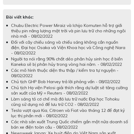
Bài viết khác:
Chubu Electric Power Miraiz và Ichijo Komuten hỗ trợ giới
thiệu pin năng lượng mặt trời và pin lưu trữ cho những ngôi
nhà mới - 08/02/2022
Đối với cây chiếu sáng và chiếu sáng không cần nguồn
điện, Đại học Osaka và Viện Khoa học và Công nghệ Nara
- 08/02/2022
Người ta nói rằng 90% chất dẻo phân hủy sinh học ở biển
Kaneka sẽ bị phân hủy trong vòng hai năm. - 08/02/2022
Các mô hình thuộc diện thu thập / kiểm tra tự nguyện -
08/02/2022
Chủ tịch GHP Bob Harvey trả lời phỏng vấn - 08/02/2022
Chủ tịch Hạ viện Pelosi giải thích rằng dự luật sẽ tăng cường
sản xuất của Mỹ = Reuters - 08/02/2022
Làm sáng tỏ cơ chế mà đá lưu trữ nước Đại học Tohoku
cũng sử dụng nó để lưu trữ CO2 - 08/02/2022
Tesla vượt qua Kia, Citroen và Fiat vào tháng 12 để đạt kỷ
lục thị phần mới - 08/02/2022
Các nhà sản xuất Trung Quốc chiếm gần một nửa doanh số
bán xe điện toàn cầu - 08/02/2022
Newsweek Japan: Xe buýt điện do Việt Nam sản xuất,