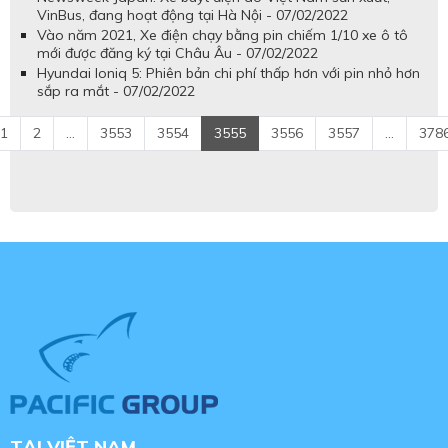
VinBus, đang hoạt động tại Hà Nội - 07/02/2022
Vào năm 2021, Xe điện chạy bằng pin chiếm 1/10 xe ô tô
mới được đăng ký tại Châu Âu - 07/02/2022
Hyundai Ioniq 5: Phiên bản chi phí thấp hơn với pin nhỏ hơn
sắp ra mắt - 07/02/2022
1
2
...
3553
3554
3555
3556
3557
...
378
TẠI VIỆT NAM