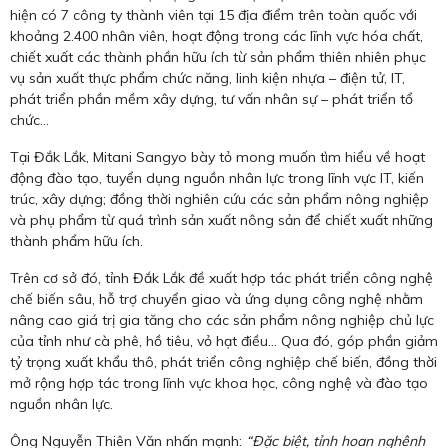
hiện có 7 công ty thành viên tại 15 địa điểm trên toàn quốc với
khoảng 2.400 nhân viên, hoạt động trong các lĩnh vực hóa chất,
chiết xuất các thành phần hữu ích từ sản phẩm thiên nhiên phục
vụ sản xuất thực phẩm chức năng, linh kiện nhựa – điện tử, IT,
phát triển phần mềm xây dựng, tư vấn nhân sự – phát triển tổ
chức…
Tại Đắk Lắk, Mitani Sangyo bày tỏ mong muốn tìm hiểu về hoạt
động đào tạo, tuyển dụng nguồn nhân lực trong lĩnh vực IT, kiến
trúc, xây dựng; đồng thời nghiên cứu các sản phẩm nông nghiệp
và phụ phẩm từ quá trình sản xuất nông sản để chiết xuất những
thành phẩm hữu ích.
Trên cơ sở đó, tỉnh Đắk Lắk đề xuất hợp tác phát triển công nghệ
chế biến sâu, hỗ trợ chuyển giao và ứng dụng công nghệ nhằm
nâng cao giá trị gia tăng cho các sản phẩm nông nghiệp chủ lực
của tỉnh như cà phê, hồ tiêu, vỏ hạt điều… Qua đó, góp phần giảm
tỷ trọng xuất khẩu thô, phát triển công nghiệp chế biến, đồng thời
mở rộng hợp tác trong lĩnh vực khoa học, công nghệ và đào tạo
nguồn nhân lực.
Ông Nguyễn Thiên Văn nhấn mạnh:
“Đặc biệt, tỉnh hoan nghênh