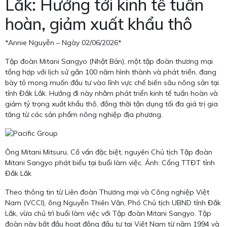
Lắk: Hướng tới kinh tế tuần
hoàn, giảm xuất khẩu thô
*Annie Nguyễn – Ngày 02/06/2026*
Tập đoàn Mitani Sangyo (Nhật Bản), một tập đoàn thương mại
tổng hợp với lịch sử gần 100 năm hình thành và phát triển, đang
bày tỏ mong muốn đầu tư vào lĩnh vực chế biến sâu nông sản tại
tỉnh Đắk Lắk. Hướng đi này nhằm phát triển kinh tế tuần hoàn và
giảm tỷ trọng xuất khẩu thô, đồng thời tận dụng tối đa giá trị gia
tăng từ các sản phẩm nông nghiệp địa phương.
Ông Mitani Mitsuru, Cố vấn đặc biệt, nguyên Chủ tịch Tập đoàn
Mitani Sangyo phát biểu tại buổi làm việc. Ảnh: Cổng TTĐT tỉnh
Đắk Lắk
Theo thông tin từ Liên đoàn Thương mại và Công nghiệp Việt
Nam (VCCI), ông Nguyễn Thiên Văn, Phó Chủ tịch UBND tỉnh Đắk
Lắk, vừa chủ trì buổi làm việc với Tập đoàn Mitani Sangyo. Tập
đoàn này bắt đầu hoạt động đầu tư tại Việt Nam từ năm 1994 và