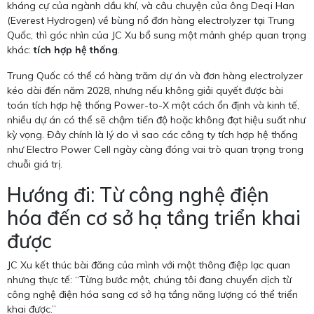
kháng cự của ngành dầu khí, và câu chuyện của ông Deqi Han
(Everest Hydrogen) về bùng nổ đơn hàng electrolyzer tại Trung
Quốc, thì góc nhìn của JC Xu bổ sung một mảnh ghép quan trọng
khác:
tích hợp hệ thống
.
Trung Quốc có thể có hàng trăm dự án và đơn hàng electrolyzer
kéo dài đến năm 2028, nhưng nếu không giải quyết được bài
toán tích hợp hệ thống Power-to-X một cách ổn định và kinh tế,
nhiều dự án có thể sẽ chậm tiến độ hoặc không đạt hiệu suất như
kỳ vọng. Đây chính là lý do vì sao các công ty tích hợp hệ thống
như Electro Power Cell ngày càng đóng vai trò quan trọng trong
chuỗi giá trị.
Hướng đi: Từ công nghệ điện
hóa đến cơ sở hạ tầng triển khai
được
JC Xu kết thúc bài đăng của mình với một thông điệp lạc quan
nhưng thực tế: “Từng bước một, chúng tôi đang chuyển dịch từ
công nghệ điện hóa sang cơ sở hạ tầng năng lượng có thể triển
khai được.”