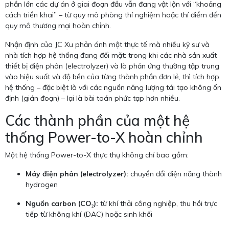
phần lớn các dự án ở giai đoạn đầu vẫn đang vật lộn với “khoảng
cách triển khai” – từ quy mô phòng thí nghiệm hoặc thí điểm đến
quy mô thương mại hoàn chỉnh.
Nhận định của JC Xu phản ánh một thực tế mà nhiều kỹ sư và
nhà tích hợp hệ thống đang đối mặt: trong khi các nhà sản xuất
thiết bị điện phân (electrolyzer) và lò phản ứng thường tập trung
vào hiệu suất và độ bền của từng thành phần đơn lẻ, thì tích hợp
hệ thống – đặc biệt là với các nguồn năng lượng tái tạo không ổn
định (gián đoạn) – lại là bài toán phức tạp hơn nhiều.
Các thành phần của một hệ
thống Power-to-X hoàn chỉnh
Một hệ thống Power-to-X thực thụ không chỉ bao gồm:
Máy điện phân (electrolyzer):
chuyển đổi điện năng thành
hydrogen
Nguồn carbon (CO₂):
từ khí thải công nghiệp, thu hồi trực
tiếp từ không khí (DAC) hoặc sinh khối