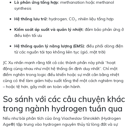
Lò phản ứng tổng hợp:
methanation hoặc methanol
synthesis
Hệ thống lưu trữ:
hydrogen, CO₂, nhiên liệu tổng hợp
Kiểm soát áp suất và quản lý nhiệt:
đảm bảo phản ứng ở
điều kiện tối ưu
Hệ thống quản lý năng lượng (EMS):
điều phối dòng điện
từ các nguồn tái tạo không liên tục (gió, mặt trời)
JC Xu nhấn mạnh rằng tất cả các thành phần này phải “hoạt
động cùng nhau như một hệ thống ổn định duy nhất”. Chỉ một
điểm nghẽn trong logic điều khiển hoặc sự mất cân bằng nhiệt
cũng có thể làm giảm hiệu suất tổng thể một cách nghiêm trọng
– hoặc tệ hơn, gây mất an toàn vận hành.
So sánh với các câu chuyện khác
trong ngành hydrogen tuần qua
Nếu như bài phân tích của ông Viacheslav Shirokikh (Hydrogen
Age®) tập trung vào hydrogen nguyên thủy từ lòng đất và sự