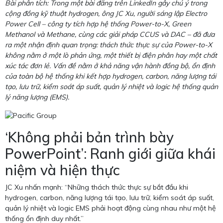
Bài phân tích: Trong một bài đăng trên LinkedIn gây chú ý trong
cộng đồng kỹ thuật hydrogen, ông JC Xu, người sáng lập Electro
Power Cell – công ty tích hợp hệ thống Power-to-X, Green
Methanol và Methane, cùng các giải pháp CCUS và DAC – đã đưa
ra một nhận định quan trọng: thách thức thực sự của Power-to-X
không nằm ở một lò phản ứng, một thiết bị điện phân hay một chất
xúc tác đơn lẻ. Vấn đề nằm ở khả năng vận hành đồng bộ, ổn định
của toàn bộ hệ thống khi kết hợp hydrogen, carbon, năng lượng tái
tạo, lưu trữ, kiểm soát áp suất, quản lý nhiệt và logic hệ thống quản
lý năng lượng (EMS).
‘Không phải bản trình bày
PowerPoint’: Ranh giới giữa khái
niệm và hiện thực
JC Xu nhấn mạnh: “Những thách thức thực sự bắt đầu khi
hydrogen, carbon, năng lượng tái tạo, lưu trữ, kiểm soát áp suất,
quản lý nhiệt và logic EMS phải hoạt động cùng nhau như một hệ
thống ổn định duy nhất.”