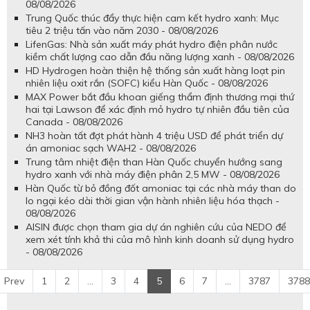
08/08/2026
Trung Quốc thúc đẩy thực hiện cam kết hydro xanh: Mục
tiêu 2 triệu tấn vào năm 2030 - 08/08/2026
LifenGas: Nhà sản xuất máy phát hydro điện phân nước
kiềm chất lượng cao dẫn đầu năng lượng xanh - 08/08/2026
HD Hydrogen hoàn thiện hệ thống sản xuất hàng loạt pin
nhiên liệu oxit rắn (SOFC) kiểu Hàn Quốc - 08/08/2026
MAX Power bắt đầu khoan giếng thẩm định thương mại thứ
hai tại Lawson để xác định mỏ hydro tự nhiên đầu tiên của
Canada - 08/08/2026
NH3 hoàn tất đợt phát hành 4 triệu USD để phát triển dự
án amoniac sạch WAH2 - 08/08/2026
Trung tâm nhiệt điện than Hàn Quốc chuyển hướng sang
hydro xanh với nhà máy điện phân 2,5 MW - 08/08/2026
Hàn Quốc từ bỏ đồng đốt amoniac tại các nhà máy than do
lo ngại kéo dài thời gian vận hành nhiên liệu hóa thạch -
08/08/2026
AISIN được chọn tham gia dự án nghiên cứu của NEDO để
xem xét tính khả thi của mô hình kinh doanh sử dụng hydro
- 08/08/2026
Prev
1
2
...
3
4
5
6
7
...
3787
3788