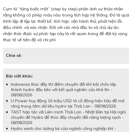
Cụm từ “từng bước một” (step by step) phản ánh sự thừa nhận
rằng không có phép màu nào trong tích hợp hệ thống. Đó là quá
trình lặp đi lặp lại: thiết kế, tích hợp, vận hành thử, phát hiện lỗi,
điều chỉnh, và xác nhận. Đối với các nhà đầu tư và chủ dự án,
nhận thức được sự phức tạp này là rất quan trọng để đặt kỳ vọng
thực tế về tiến độ và chi phí.
Chia sẻ:
Bài viết khác:
Indonesia thúc đẩy thí điểm chuyển đổi khí bãi chôn lấp
thành hydro đầu tiên với kết quả nghiên cứu khả thi -
08/08/2026
U Power huy động 16 triệu USD từ cổ đông hiện hữu để mở
rộng trung tâm dữ liệu hydro tại Thái Lan - 08/08/2026
TAST hợp tác với Liên minh Thái Lan - Nhật Bản tại Hội nghị
chuyên đề Hydro để thúc đẩy chuyển đổi năng lượng sạch -
08/08/2026
Hydro xanh cho tương lai của ngành công nghiệp khí -