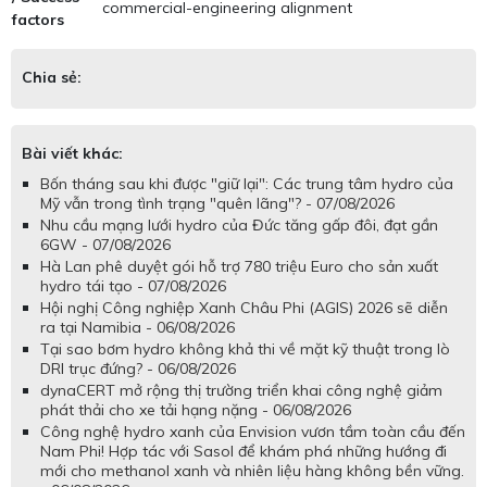
commercial-engineering alignment
factors
Chia sẻ:
Bài viết khác:
Bốn tháng sau khi được "giữ lại": Các trung tâm hydro của
Mỹ vẫn trong tình trạng "quên lãng"? - 07/08/2026
Nhu cầu mạng lưới hydro của Đức tăng gấp đôi, đạt gần
6GW - 07/08/2026
Hà Lan phê duyệt gói hỗ trợ 780 triệu Euro cho sản xuất
hydro tái tạo - 07/08/2026
Hội nghị Công nghiệp Xanh Châu Phi (AGIS) 2026 sẽ diễn
ra tại Namibia - 06/08/2026
Tại sao bơm hydro không khả thi về mặt kỹ thuật trong lò
DRI trục đứng? - 06/08/2026
dynaCERT mở rộng thị trường triển khai công nghệ giảm
phát thải cho xe tải hạng nặng - 06/08/2026
Công nghệ hydro xanh của Envision vươn tầm toàn cầu đến
Nam Phi! Hợp tác với Sasol để khám phá những hướng đi
mới cho methanol xanh và nhiên liệu hàng không bền vững.