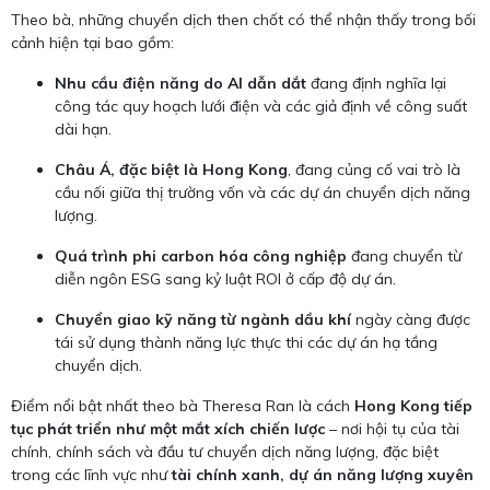
Theo bà, những chuyển dịch then chốt có thể nhận thấy trong bối
cảnh hiện tại bao gồm:
Nhu cầu điện năng do AI dẫn dắt
đang định nghĩa lại
công tác quy hoạch lưới điện và các giả định về công suất
dài hạn.
Châu Á, đặc biệt là Hong Kong
, đang củng cố vai trò là
cầu nối giữa thị trường vốn và các dự án chuyển dịch năng
lượng.
Quá trình phi carbon hóa công nghiệp
đang chuyển từ
diễn ngôn ESG sang kỷ luật ROI ở cấp độ dự án.
Chuyển giao kỹ năng từ ngành dầu khí
ngày càng được
tái sử dụng thành năng lực thực thi các dự án hạ tầng
chuyển dịch.
Điểm nổi bật nhất theo bà Theresa Ran là cách
Hong Kong tiếp
tục phát triển như một mắt xích chiến lược
– nơi hội tụ của tài
chính, chính sách và đầu tư chuyển dịch năng lượng, đặc biệt
trong các lĩnh vực như
tài chính xanh, dự án năng lượng xuyên