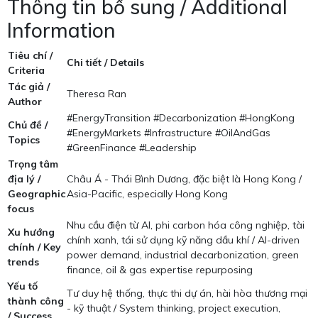
Thông tin bổ sung / Additional
Information
Tiêu chí /
Chi tiết / Details
Criteria
Tác giả /
Theresa Ran
Author
#EnergyTransition #Decarbonization #HongKong
Chủ đề /
#EnergyMarkets #Infrastructure #OilAndGas
Topics
#GreenFinance #Leadership
Trọng tâm
địa lý /
Châu Á - Thái Bình Dương, đặc biệt là Hong Kong /
Geographic
Asia-Pacific, especially Hong Kong
focus
Nhu cầu điện từ AI, phi carbon hóa công nghiệp, tài
Xu hướng
chính xanh, tái sử dụng kỹ năng dầu khí / AI-driven
chính / Key
power demand, industrial decarbonization, green
trends
finance, oil & gas expertise repurposing
Yếu tố
Tư duy hệ thống, thực thi dự án, hài hòa thương mại
thành công
- kỹ thuật / System thinking, project execution,
/ Success