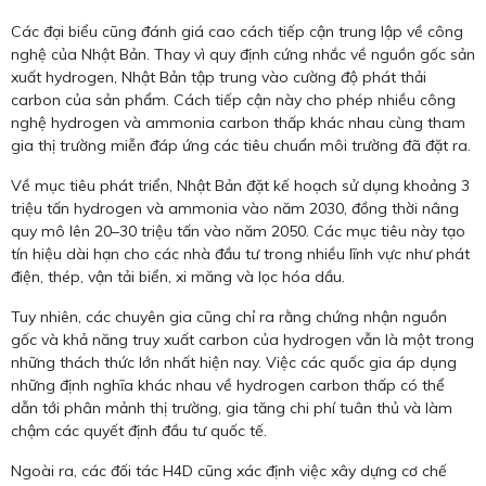
Các đại biểu cũng đánh giá cao cách tiếp cận trung lập về công
nghệ của Nhật Bản. Thay vì quy định cứng nhắc về nguồn gốc sản
xuất hydrogen, Nhật Bản tập trung vào cường độ phát thải
carbon của sản phẩm. Cách tiếp cận này cho phép nhiều công
nghệ hydrogen và ammonia carbon thấp khác nhau cùng tham
gia thị trường miễn đáp ứng các tiêu chuẩn môi trường đã đặt ra.
Về mục tiêu phát triển, Nhật Bản đặt kế hoạch sử dụng khoảng 3
triệu tấn hydrogen và ammonia vào năm 2030, đồng thời nâng
quy mô lên 20–30 triệu tấn vào năm 2050. Các mục tiêu này tạo
tín hiệu dài hạn cho các nhà đầu tư trong nhiều lĩnh vực như phát
điện, thép, vận tải biển, xi măng và lọc hóa dầu.
Tuy nhiên, các chuyên gia cũng chỉ ra rằng chứng nhận nguồn
gốc và khả năng truy xuất carbon của hydrogen vẫn là một trong
những thách thức lớn nhất hiện nay. Việc các quốc gia áp dụng
những định nghĩa khác nhau về hydrogen carbon thấp có thể
dẫn tới phân mảnh thị trường, gia tăng chi phí tuân thủ và làm
chậm các quyết định đầu tư quốc tế.
Ngoài ra, các đối tác H4D cũng xác định việc xây dựng cơ chế