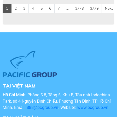
1
2
3
4
5
6
7
...
3778
3779
Next
TẠI VIỆT NAM
Hồ Chí Minh
: Phòng 5.8, Tầng 5, Khu B, Tòa nhà Indochina
Park, số 4 Nguyễn Đình Chiểu, Phường Tân Định, TP Hồ Chí
Minh. Email:
888@pcgroup.vn
. Website:
www.pcgroup.vn