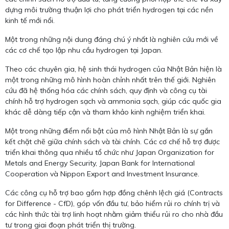
dựng môi trường thuận lợi cho phát triển hydrogen tại các nền
kinh tế mới nổi.
Một trong những nội dung đáng chú ý nhất là nghiên cứu mới về
các cơ chế tạo lập nhu cầu hydrogen tại Japan.
Theo các chuyên gia, hệ sinh thái hydrogen của Nhật Bản hiện là
một trong những mô hình hoàn chỉnh nhất trên thế giới. Nghiên
cứu đã hệ thống hóa các chính sách, quy định và công cụ tài
chính hỗ trợ hydrogen sạch và ammonia sạch, giúp các quốc gia
khác dễ dàng tiếp cận và tham khảo kinh nghiệm triển khai.
Một trong những điểm nổi bật của mô hình Nhật Bản là sự gắn
kết chặt chẽ giữa chính sách và tài chính. Các cơ chế hỗ trợ được
triển khai thông qua nhiều tổ chức như Japan Organization for
Metals and Energy Security, Japan Bank for International
Cooperation và Nippon Export and Investment Insurance.
Các công cụ hỗ trợ bao gồm hợp đồng chênh lệch giá (Contracts
for Difference - CfD), góp vốn đầu tư, bảo hiểm rủi ro chính trị và
các hình thức tài trợ linh hoạt nhằm giảm thiểu rủi ro cho nhà đầu
tư trong giai đoạn phát triển thị trường.