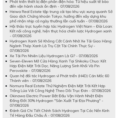
Phát triển thiết bị điện phân điện hóa: Từ hiệu suất tế bào
đến vận hành stack ổn định - 07/08/2026
Heiwa Real Estate tập trung cải tạo khu vực xung quanh Sở
Giao dịch Chứng khoán Tokyo, hướng đến xây dựng khu
phố nhộn nhịp cả ngày thường lẫn cuối tuần - 07/08/2026
Hội thảo trực tuyến hợp tác Hydrogen Việt Nam – Đài Loan:
Kết nối công nghệ, hiện thực hóa chiến lược Hydrogen xanh
- 07/08/2026
Hydrogen Xanh Sẽ Không Cất Cánh Nhờ Xe Tải Giao Hàng:
Ngành Thép Xanh Là Trụ Cột Tài Chính Thực Sự -
07/08/2026
Xe Tải Pin Nhiên Liệu Hydrogen Là Gì? - 07/08/2026
Seven-Eleven Mở Cửa Hàng Xanh Tại Shikoku Chuo: Kết
Hợp Điện Mặt Trời Dọc, Năng Lượng Sinh Khối Và Pin
Perovskite - 07/08/2026
Quan hệ đối tác Hydrogen vì Phát triển (H4D) Cán Mốc 60
Thành viên - 07/08/2026
Nomura Real Estate Thử Nghiệm Điện Mặt Trời Kết Hợp
Trồng Lúa Với Công Nghệ Theo Dõi Trục Đơn - 07/08/2026
Okinawa Electric Power Bắt Đầu Vận Hành Nhiệt Điện
Đồng Đốt 30% Hydrogen "Sản Xuất Tại Địa Phương" -
07/08/2026
Đánh Giá Chi Tiết Chính Sách Hydrogen Tại Các Nền Kinh
Tế Hàng Đầu Châu Á - 07/08/2026