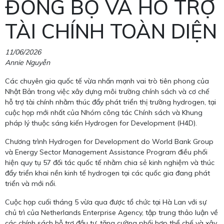
ĐỒNG BỘ VÀ HỖ TRỢ
TÀI CHÍNH TOÀN DIỆN
11/06/2026
Annie Nguyễn
Các chuyên gia quốc tế vừa nhấn mạnh vai trò tiên phong của
Nhật Bản trong việc xây dựng môi trường chính sách và cơ chế
hỗ trợ tài chính nhằm thúc đẩy phát triển thị trường hydrogen, tại
cuộc họp mới nhất của Nhóm công tác Chính sách và Khung
pháp lý thuộc sáng kiến Hydrogen for Development (H4D).
Chương trình Hydrogen for Development do World Bank Group
và Energy Sector Management Assistance Program điều phối
hiện quy tụ 57 đối tác quốc tế nhằm chia sẻ kinh nghiệm và thúc
đẩy triển khai nền kinh tế hydrogen tại các quốc gia đang phát
triển và mới nổi.
Cuộc họp cuối tháng 5 vừa qua được tổ chức tại Hà Lan với sự
chủ trì của Netherlands Enterprise Agency, tập trung thảo luận về
các chính sách hỗ trợ đầu tư, tăng cường phối hợp thể chế và xây