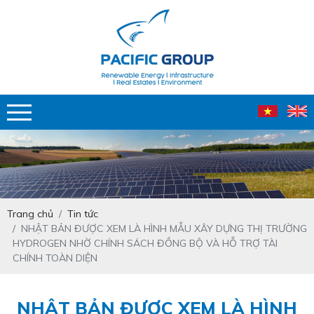
Trang chủ
Tin tức
NHẬT BẢN ĐƯỢC XEM LÀ HÌNH MẪU XÂY DỰNG THỊ TRƯỜNG
HYDROGEN NHỜ CHÍNH SÁCH ĐỒNG BỘ VÀ HỖ TRỢ TÀI
CHÍNH TOÀN DIỆN
NHẬT BẢN ĐƯỢC XEM LÀ HÌNH