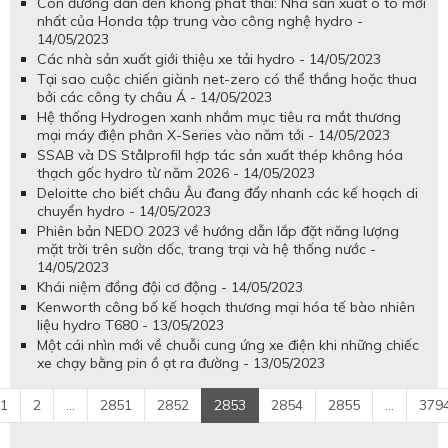
Con đường dẫn đến không phát thải: Nhà sản xuất ô tô mới
nhất của Honda tập trung vào công nghệ hydro -
14/05/2023
Các nhà sản xuất giới thiệu xe tải hydro - 14/05/2023
Tại sao cuộc chiến giành net-zero có thể thắng hoặc thua
bởi các công ty châu Á - 14/05/2023
Hệ thống Hydrogen xanh nhắm mục tiêu ra mắt thương
mại máy điện phân X-Series vào năm tới - 14/05/2023
SSAB và DS Stålprofil hợp tác sản xuất thép không hóa
thạch gốc hydro từ năm 2026 - 14/05/2023
Deloitte cho biết châu Âu đang đẩy nhanh các kế hoạch di
chuyển hydro - 14/05/2023
Phiên bản NEDO 2023 về hướng dẫn lắp đặt năng lượng
mặt trời trên sườn dốc, trang trại và hệ thống nước -
14/05/2023
Khái niệm đồng đội cơ động - 14/05/2023
Kenworth công bố kế hoạch thương mại hóa tế bào nhiên
liệu hydro T680 - 13/05/2023
Một cái nhìn mới về chuỗi cung ứng xe điện khi những chiếc
xe chạy bằng pin ồ ạt ra đường - 13/05/2023
1
2
...
2851
2852
2853
2854
2855
...
379