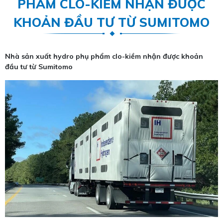
PHẨM CLO-KIỀM NHẬN ĐƯỢC
KHOẢN ĐẦU TƯ TỪ SUMITOMO
Nhà sản xuất hydro phụ phẩm clo-kiềm nhận được khoản
đầu tư từ Sumitomo