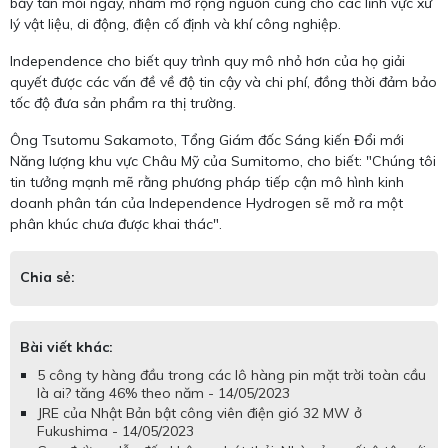
bảy tấn mỗi ngày, nhằm mở rộng nguồn cung cho các lĩnh vực xử
lý vật liệu, di động, điện cố định và khí công nghiệp.
Independence cho biết quy trình quy mô nhỏ hơn của họ giải
quyết được các vấn đề về độ tin cậy và chi phí, đồng thời đảm bảo
tốc độ đưa sản phẩm ra thị trường.
Ông Tsutomu Sakamoto, Tổng Giám đốc Sáng kiến Đổi mới
Năng lượng khu vực Châu Mỹ của Sumitomo, cho biết: "Chúng tôi
tin tưởng mạnh mẽ rằng phương pháp tiếp cận mô hình kinh
doanh phân tán của Independence Hydrogen sẽ mở ra một
phân khúc chưa được khai thác".
Chia sẻ:
Bài viết khác:
5 công ty hàng đầu trong các lô hàng pin mặt trời toàn cầu
là ai? tăng 46% theo năm - 14/05/2023
JRE của Nhật Bản bật công viên điện gió 32 MW ở
Fukushima - 14/05/2023