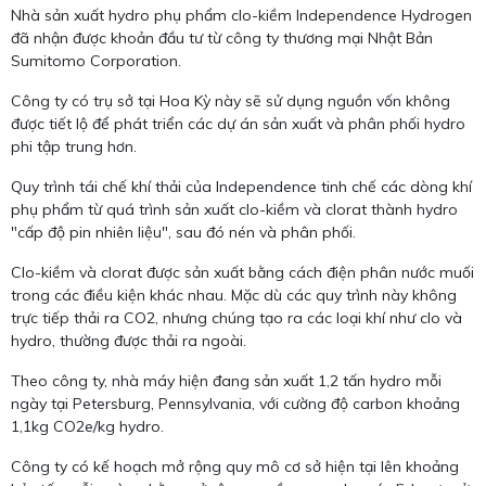
Nhà sản xuất hydro phụ phẩm clo-kiềm Independence Hydrogen
đã nhận được khoản đầu tư từ công ty thương mại Nhật Bản
Sumitomo Corporation.
Công ty có trụ sở tại Hoa Kỳ này sẽ sử dụng nguồn vốn không
được tiết lộ để phát triển các dự án sản xuất và phân phối hydro
phi tập trung hơn.
Quy trình tái chế khí thải của Independence tinh chế các dòng khí
phụ phẩm từ quá trình sản xuất clo-kiềm và clorat thành hydro
"cấp độ pin nhiên liệu", sau đó nén và phân phối.
Clo-kiềm và clorat được sản xuất bằng cách điện phân nước muối
trong các điều kiện khác nhau. Mặc dù các quy trình này không
trực tiếp thải ra CO2, nhưng chúng tạo ra các loại khí như clo và
hydro, thường được thải ra ngoài.
Theo công ty, nhà máy hiện đang sản xuất 1,2 tấn hydro mỗi
ngày tại Petersburg, Pennsylvania, với cường độ carbon khoảng
1,1kg CO2e/kg hydro.
Công ty có kế hoạch mở rộng quy mô cơ sở hiện tại lên khoảng