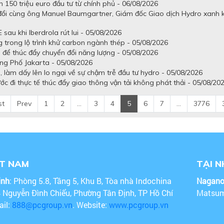
150 triệu euro đầu tư từ chính phủ - 06/08/2026
 đổi cùng ông Manuel Baumgartner, Giám đốc Giao dịch Hydro xanh 
 sau khi Iberdrola rút lui - 05/08/2026
 trong lộ trình khử carbon ngành thép - 05/08/2026
để thúc đẩy chuyển đổi năng lượng - 05/08/2026
g Phố Jakarta - 05/08/2026
 làm dấy lên lo ngại về sự chậm trễ đầu tư hydro - 05/08/2026
c đi thực tế thúc đẩy giao thông vận tải không phát thải - 05/08/20
st
Prev
1
2
...
3
4
5
6
7
...
3776
ỆT NAM
TẠI 
inh
: Phòng 5.8, Tầng 5, Khu B, Tòa nhà Indochina
Nagan
4 Nguyễn Đình Chiểu, Phường Tân Định, TP Hồ Chí
Matsum
ail:
888@pcgroup.vn
. Website:
www.pcgroup.vn