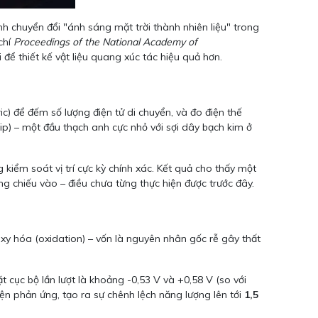
h chuyển đổi "ánh sáng mặt trời thành nhiên liệu" trong
chí
Proceedings of the National Academy of
để thiết kế vật liệu quang xúc tác hiệu quả hơn.
) để đếm số lượng điện tử di chuyển, và đo điện thế
ip) – một đầu thạch anh cực nhỏ với sợi dây bạch kim ở
g kiểm soát vị trí cực kỳ chính xác. Kết quả cho thấy một
g chiếu vào – điều chưa từng thực hiện được trước đây.
xy hóa (oxidation) – vốn là nguyên nhân gốc rễ gây thất
 cục bộ lần lượt là khoảng -0,53 V và +0,58 V (so với
iện phản ứng, tạo ra sự chênh lệch năng lượng lên tới
1,5