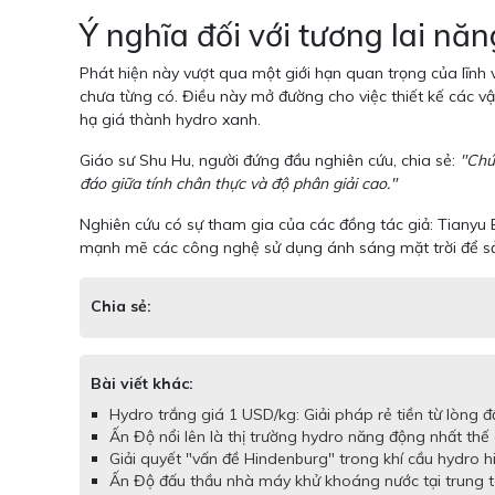
Ý nghĩa đối với tương lai nă
Phát hiện này vượt qua một giới hạn quan trọng của lĩnh 
chưa từng có. Điều này mở đường cho việc thiết kế các vậ
hạ giá thành hydro xanh.
Giáo sư Shu Hu, người đứng đầu nghiên cứu, chia sẻ:
"Chú
đáo giữa tính chân thực và độ phân giải cao."
Nghiên cứu có sự tham gia của các đồng tác giả: Tianyu 
mạnh mẽ các công nghệ sử dụng ánh sáng mặt trời để sản 
Chia sẻ:
Bài viết khác:
Hydro trắng giá 1 USD/kg: Giải pháp rẻ tiền từ lòng đ
Ấn Độ nổi lên là thị trường hydro năng động nhất thế g
Giải quyết "vấn đề Hindenburg" trong khí cầu hydro h
Ấn Độ đấu thầu nhà máy khử khoáng nước tại trung