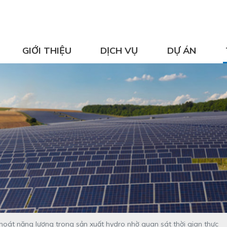
GIỚI THIỆU
DỊCH VỤ
DỰ ÁN
oát năng lượng trong sản xuất hydro nhờ quan sát thời gian thực