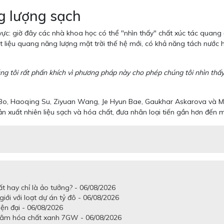
ng lượng sạch
vực: giờ đây các nhà khoa học có thể "nhìn thấy" chất xúc tác quang 
t liệu quang năng lượng mặt trời thế hệ mới, có khả năng tách nước 
ng tôi rất phấn khích vì phương pháp này cho phép chúng tôi nhìn thấy
Bo, Haoqing Su, Ziyuan Wang, Je Hyun Bae, Gaukhar Askarova và Mich
xuất nhiên liệu sạch và hóa chất, đưa nhân loại tiến gần hơn đến m
ất hay chỉ là ảo tưởng? - 06/08/2026
iới với loạt dự án tỷ đô - 06/08/2026
iện đại - 06/08/2026
 tâm hóa chất xanh 7GW - 06/08/2026