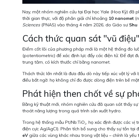
Nay, một nhóm nghiên cứu tại Đại học Yale (Hoa Kỳ) đã ph
thời gian thực, với độ phân giải chỉ khoảng
10 nanomet
(n
Sciences
(PNAS) vào tháng 4 năm 2026, do Giáo sư
Shu
Cách thức quan sát "vũ điệu"
Điểm cốt lõi của phương pháp mới là một hệ thống đo lườ
(potentiometric) để xác định lực đẩy các điện tử. Để đạt
trung tâm, có kích thước chỉ bằng nanomet.
Thách thức lớn nhất là đưa đầu dò này tiếp xúc vật lý với 
điều bất ngờ: họ không chỉ đo được dòng điện trên bề mặt
Phát hiện then chốt về sự ph
Bằng kỹ thuật mới, nhóm nghiên cứu đã quan sát thấy sự 
thoát năng lượng trong quá trình sản xuất hydro.
Trong hệ thống mẫu Pt/Nb:TiO₂, họ xác định được các vị t
điện cực Ag/AgCl). Phân tích bổ sung cho thấy sự tồn tại 
eV
giữa các vùng khác nhau trong vật liệu – chính là yếu 