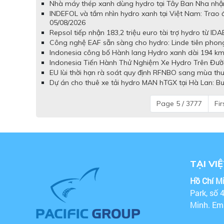
Nhà máy thép xanh dùng hydro tại Tây Ban Nha nhận 
INDEFOL và tầm nhìn hydro xanh tại Việt Nam: Trao
05/08/2026
Repsol tiếp nhận 183,2 triệu euro tài trợ hydro từ IDAE
Công nghệ EAF sẵn sàng cho hydro: Linde tiên phong
Indonesia công bố Hành lang Hydro xanh dài 194 km 
Indonesia Tiến Hành Thử Nghiệm Xe Hydro Trên Đườn
EU lùi thời hạn rà soát quy định RFNBO sang mùa thu,
Dự án cho thuê xe tải hydro MAN hTGX tại Hà Lan: Bướ
Page 5 / 3777
Fir
TẠI VI
Hồ Chí M
Park, số 
Minh. Em