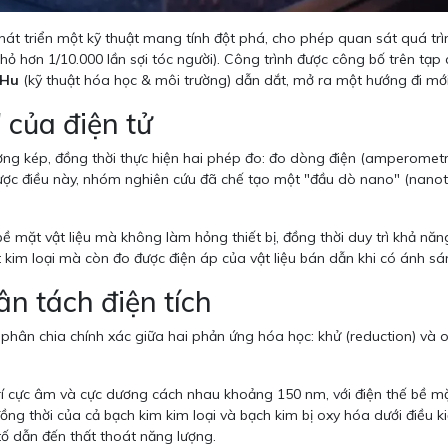
át triển một kỹ thuật mang tính đột phá, cho phép quan sát quá trìn
hỏ hơn 1/10.000 lần sợi tóc người). Công trình được công bố trên tạp 
 Hu
(kỹ thuật hóa học & môi trường) dẫn dắt, mở ra một hướng đi mới 
 của điện tử
ng kép, đồng thời thực hiện hai phép đo: đo dòng điện (amperometric
 được điều này, nhóm nghiên cứu đã chế tạo một "đầu dò nano" (nanot
bề mặt vật liệu mà không làm hỏng thiết bị, đồng thời duy trì khả năn
 kim loại mà còn đo được điện áp của vật liệu bán dẫn khi có ánh sán
ân tách điện tích
phân chia chính xác giữa hai phản ứng hóa học: khử (reduction) và o
rí cực âm và cực dương cách nhau khoảng 150 nm, với điện thế bề mặt
đồng thời của cả bạch kim kim loại và bạch kim bị oxy hóa dưới điều k
tố dẫn đến thất thoát năng lượng.