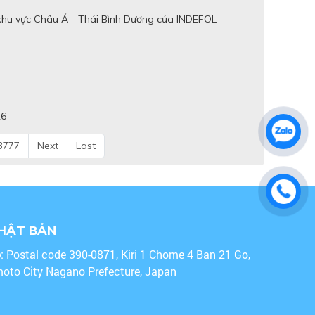
khu vực Châu Á - Thái Bình Dương của INDEFOL -
26
3777
Next
Last
NHẬT BẢN
o
: Postal code 390-0871, Kiri 1 Chome 4 Ban 21 Go,
oto City Nagano Prefecture, Japan