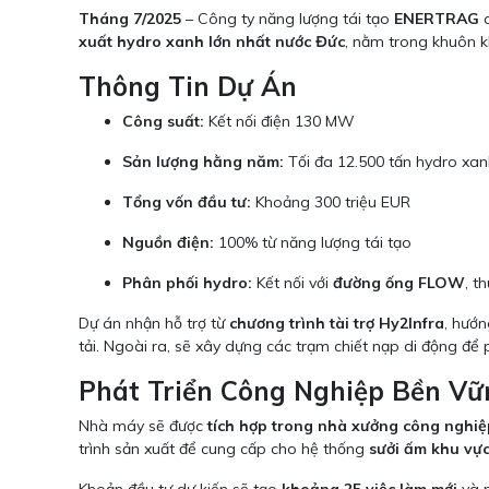
Tháng 7/2025
– Công ty năng lượng tái tạo
ENERTRAG
c
xuất hydro xanh lớn nhất nước Đức
, nằm trong khuôn 
Thông Tin Dự Án
Công suất:
Kết nối điện 130 MW
Sản lượng hằng năm:
Tối đa 12.500 tấn hydro xa
Tổng vốn đầu tư:
Khoảng 300 triệu EUR
Nguồn điện:
100% từ năng lượng tái tạo
Phân phối hydro:
Kết nối với
đường ống FLOW
, t
Dự án nhận hỗ trợ từ
chương trình tài trợ Hy2Infra
, hướn
tải. Ngoài ra, sẽ xây dựng các trạm chiết nạp di động để 
Phát Triển Công Nghiệp Bền Vữ
Nhà máy sẽ được
tích hợp trong nhà xưởng công nghiệ
trình sản xuất để cung cấp cho hệ thống
sưởi ấm khu vự