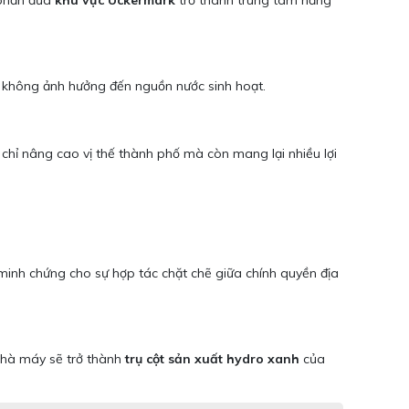
 phần đưa
khu vực Uckermark
trở thành trung tâm năng
không ảnh hưởng đến nguồn nước sinh hoạt.
g chỉ nâng cao vị thế thành phố mà còn mang lại nhiều lợi
minh chứng cho sự hợp tác chặt chẽ giữa chính quyền địa
 nhà máy sẽ trở thành
trụ cột sản xuất hydro xanh
của