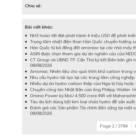
Chia sẻ:
Bài viết khác:
NH3 hoàn tất đợt phát hành 4 triệu USD để phát tr
Trung tâm nhiệt điện than Hàn Quốc chuyển hướng s
Hàn Quốc từ bỏ đồng đốt amoniac tại các nhà máy tha
ASIN được chọn tham gia dự án nghiên cứu của NEDO 
CT Group và UBND TP. Cần Thơ ký kết Biên bản ghi nh
08/08/2026
Amoniac: Nhiên liệu cho quá trình khử carbon trong v
Nhu cầu hydro tái tạo tại các trung tâm công nghiệp 
Nhiều dự án hydro carbon thấp của Nga bị hủy hoặc 
Chuyến công tác Nhật Bản của ông Philipp Walter: Hợ
Oriana Power ký MoU 4.500 crore INR với Maharashtra
Tàu du lịch dùng bột kim loại chứa hydro để sản xuấ
Đánh giá các Sản phẩm Tài chính Bền vững tại một 
08/08/2026
Page 2 / 3784