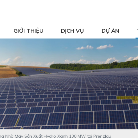
GIỚI THIỆU
DỊCH VỤ
DỰ ÁN
g Nhà Máy Sản Xuất Hydro Xanh 130 MW tại Prenzlau