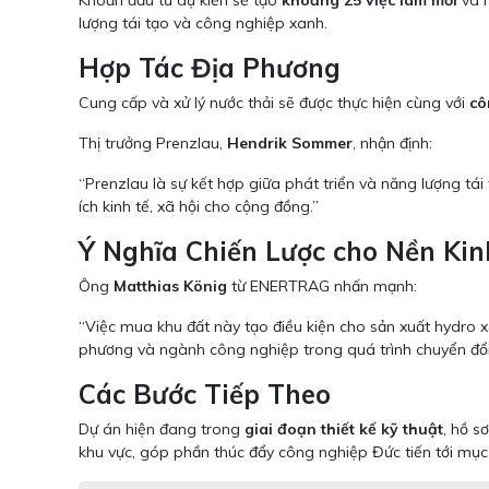
Khoản đầu tư dự kiến sẽ tạo
khoảng 25 việc làm mới
và 
lượng tái tạo và công nghiệp xanh.
Hợp Tác Địa Phương
Cung cấp và xử lý nước thải sẽ được thực hiện cùng với
cô
Thị trưởng Prenzlau,
Hendrik Sommer
, nhận định:
“Prenzlau là sự kết hợp giữa phát triển và năng lượng tái
ích kinh tế, xã hội cho cộng đồng.”
Ý Nghĩa Chiến Lược cho Nền Ki
Ông
Matthias König
từ ENERTRAG nhấn mạnh:
“Việc mua khu đất này tạo điều kiện cho sản xuất hydro 
phương và ngành công nghiệp trong quá trình chuyển đổi s
Các Bước Tiếp Theo
Dự án hiện đang trong
giai đoạn thiết kế kỹ thuật
, hồ s
khu vực, góp phần thúc đẩy công nghiệp Đức tiến tới mục