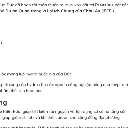
ủa Đức đã hoàn tất thỏa thuận mua lại khu đất tại
Prenzlau
, đặt n
khổ
Dự án Quan trọng vì Lợi ích Chung của Châu Âu (IPCEI)
.
nh
huộc mạng lưới hydro quốc gia của Đức
g tới cung cấp hydro cho các ngành công nghiệp nặng như thép, xi mă
phân phối linh hoạt hơn.
ng
p hiện hữu
, giúp tiết kiệm tài nguyên và tận dụng cơ sở hạ tầng sẵ
c
, giúp giảm chi phí và khí thải carbon cho cộng đồng địa phương.