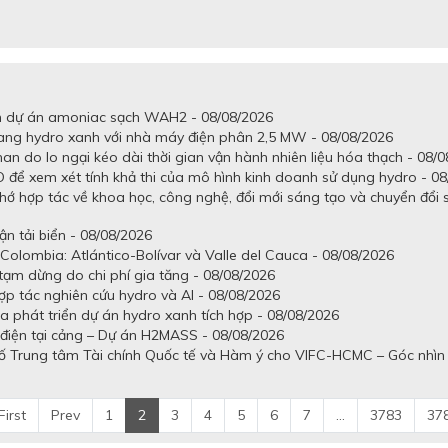
iển dự án amoniac sạch WAH2 - 08/08/2026
ang hydro xanh với nhà máy điện phân 2,5 MW - 08/08/2026
n do lo ngại kéo dài thời gian vận hành nhiên liệu hóa thạch - 08/
để xem xét tính khả thi của mô hình kinh doanh sử dụng hydro - 08
ớ hợp tác về khoa học, công nghệ, đổi mới sáng tạo và chuyển đổi s
ận tải biển - 08/08/2026
Colombia: Atlántico-Bolívar và Valle del Cauca - 08/08/2026
tạm dừng do chi phí gia tăng - 08/08/2026
p tác nghiên cứu hydro và AI - 08/08/2026
 phát triển dự án hydro xanh tích hợp - 08/08/2026
t điện tại cảng – Dự án H2MASS - 08/08/2026
số Trung tâm Tài chính Quốc tế và Hàm ý cho VIFC-HCMC – Góc nhìn
First
Prev
1
2
3
4
5
6
7
...
3783
37