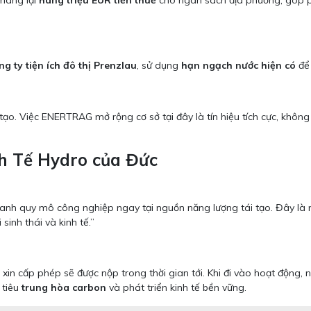
mang lại
hàng triệu EUR tiền thuế
cho ngân sách địa phương, góp
ng ty tiện ích đô thị Prenzlau
, sử dụng
hạn ngạch nước hiện có
để 
 tạo. Việc ENERTRAG mở rộng cơ sở tại đây là tín hiệu tích cực, khôn
nh Tế Hydro của Đức
xanh quy mô công nghiệp ngay tại nguồn năng lượng tái tạo. Đây là 
inh thái và kinh tế.”
ơ xin cấp phép sẽ được nộp trong thời gian tới. Khi đi vào hoạt động,
 tiêu
trung hòa carbon
và phát triển kinh tế bền vững.