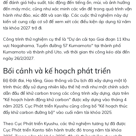
để đánh giá hiệu suất, tác động đến tiếng ồn, mùi, và ảnh hưởng
đến máy móc, cũng như xác minh các vấn đề trong quá trình vận
hành như đào, xúc đất và san lấp. Các cuộc thử nghiệm này dự
kiến sẽ cung cấp cơ sở để xem xét các điều kiện áp dụng từ năm
tài khóa 2027 trở đi.
Công trình thử nghiệm cụ thể là "Dự án cải tạo Giai đoạn 11 Khu
vực Nagahama, Tuyến đường 57 Kumamoto" tại thành phố
Kumamoto và thành phố Uto, với thời gian thi công kéo dài đến
ngày 26/2/2027.
Bối cảnh và kế hoạch phát triển
Bộ Đất đai, Hạ tầng, Giao thông và Du lịch đã xây dựng một lộ
trình thúc đẩy sử dụng nhiên liệu thế hệ mới như một chính sách
dẫn đầu để khử carbon trong các công trình xây dựng, dựa trên
"Kế hoạch hành động khử carbon" được xây dựng vào tháng 4
năm 2025. Cục Phát triển Kyushu cũng công bố "Kế hoạch thúc
đẩy khử carbon đường bộ" vào cuối năm tài khóa 2025.
Theo Cục Phát triển Kyushu, các thử nghiệm tương tự đã được
Cục Phát triển Kanto tiến hành trước đó trong năm tài khóa