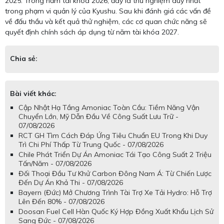
2025. Trong năm tài khóa 2026, đây là thử nghiệm duy nhất
trong phạm vi quản lý của Kyushu. Sau khi đánh giá các vấn đề
về đấu thầu và kết quả thử nghiệm, các cơ quan chức năng sẽ
quyết định chính sách áp dụng từ năm tài khóa 2027.
Chia sẻ:
Bài viết khác:
Cập Nhật Hạ Tầng Amoniac Toàn Cầu: Tiềm Năng Vận
Chuyển Lớn, Mỹ Dẫn Đầu Về Công Suất Lưu Trữ -
07/08/2026
RCT GH Tìm Cách Đáp Ứng Tiêu Chuẩn EU Trong Khi Duy
Trì Chi Phí Thấp Từ Trung Quốc - 07/08/2026
Chile Phát Triển Dự Án Amoniac Tái Tạo Công Suất 2 Triệu
Tấn/Năm - 07/08/2026
Đối Thoại Đầu Tư Khử Carbon Đông Nam Á: Từ Chiến Lược
Đến Dự Án Khả Thi - 07/08/2026
Bayern (Đức) Mở Chương Trình Tài Trợ Xe Tải Hydro: Hỗ Trợ
Lên Đến 80% - 07/08/2026
Doosan Fuel Cell Hàn Quốc Ký Hợp Đồng Xuất Khẩu Lịch Sử
Sang Đức - 07/08/2026