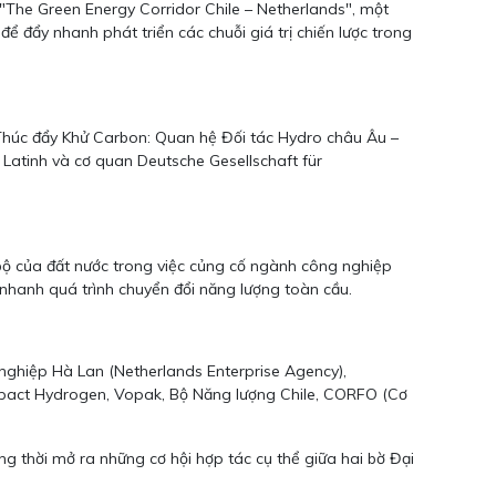
 "The Green Energy Corridor Chile – Netherlands", một
 đẩy nhanh phát triển các chuỗi giá trị chiến lược trong
húc đẩy Khử Carbon: Quan hệ Đối tác Hydro châu Âu –
 Latinh và cơ quan Deutsche Gesellschaft für
 bộ của đất nước trong việc củng cố ngành công nghiệp
nhanh quá trình chuyển đổi năng lượng toàn cầu.
nghiệp Hà Lan (Netherlands Enterprise Agency),
mpact Hydrogen, Vopak, Bộ Năng lượng Chile, CORFO (Cơ
g thời mở ra những cơ hội hợp tác cụ thể giữa hai bờ Đại