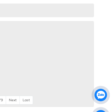
79
Next
Last