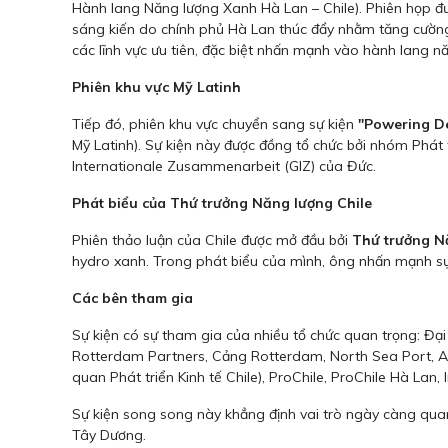
Hành lang Năng lượng Xanh Hà Lan – Chile). Phiên họp đượ
sáng kiến do chính phủ Hà Lan thúc đẩy nhằm tăng cường h
các lĩnh vực ưu tiên, đặc biệt nhấn mạnh vào hành lang n
Phiên khu vực Mỹ Latinh
Tiếp đó, phiên khu vực chuyển sang sự kiện
"Powering De
Mỹ Latinh). Sự kiện này được đồng tổ chức bởi nhóm Phát
Internationale Zusammenarbeit (GIZ) của Đức.
Phát biểu của Thứ trưởng Năng lượng Chile
Phiên thảo luận của Chile được mở đầu bởi
Thứ trưởng N
hydro xanh. Trong phát biểu của mình, ông nhấn mạnh sự 
Các bên tham gia
Sự kiện có sự tham gia của nhiều tổ chức quan trọng: Đ
Rotterdam Partners, Cảng Rotterdam, North Sea Port, A
quan Phát triển Kinh tế Chile), ProChile, ProChile Hà Lan,
Sự kiện song song này khẳng định vai trò ngày càng quan
Tây Dương.