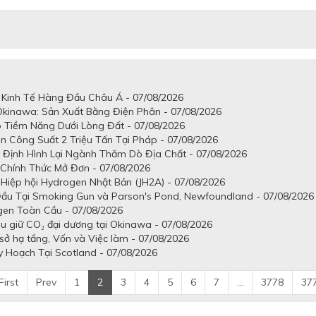
 Kinh Tế Hàng Đầu Châu Á - 07/08/2026
kinawa: Sản Xuất Bằng Điện Phân - 07/08/2026
 Tiềm Năng Dưới Lòng Đất - 07/08/2026
n Công Suất 2 Triệu Tấn Tại Pháp - 07/08/2026
Định Hình Lại Ngành Thăm Dò Địa Chất - 07/08/2026
 Chính Thức Mở Đơn - 07/08/2026
Hiệp hội Hydrogen Nhật Bản (JH2A) - 07/08/2026
Đầu Tại Smoking Gun và Parson's Pond, Newfoundland - 07/08/2026
gen Toàn Cầu - 07/08/2026
u giữ CO₂ đại dương tại Okinawa - 07/08/2026
ở hạ tầng, Vốn và Việc làm - 07/08/2026
Hoạch Tại Scotland - 07/08/2026
First
Prev
1
2
3
4
5
6
7
...
3778
37