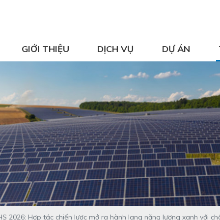
GIỚI THIỆU
DỊCH VỤ
DỰ ÁN
WHS 2026: Hợp tác chiến lược mở ra hành lang năng lượng xanh với c