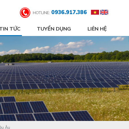
0936.917.386
HOTLINE:
TIN TỨC
TUYỂN DỤNG
LIÊN HỆ
hâu Âu