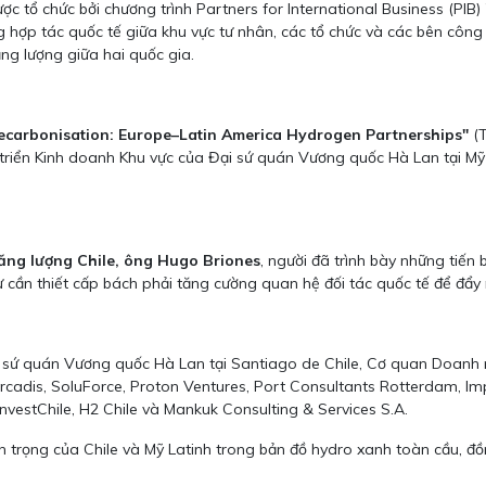
c tổ chức bởi chương trình Partners for International Business (PIB)
ợp tác quốc tế giữa khu vực tư nhân, các tổ chức và các bên công để
ăng lượng giữa hai quốc gia.
carbonisation: Europe–Latin America Hydrogen Partnerships"
(T
 triển Kinh doanh Khu vực của Đại sứ quán Vương quốc Hà Lan tại Mỹ
ăng lượng Chile, ông Hugo Briones
, người đã trình bày những tiến
cần thiết cấp bách phải tăng cường quan hệ đối tác quốc tế để đẩy 
ại sứ quán Vương quốc Hà Lan tại Santiago de Chile, Cơ quan Doanh 
rcadis, SoluForce, Proton Ventures, Port Consultants Rotterdam, I
 InvestChile, H2 Chile và Mankuk Consulting & Services S.A.
 trọng của Chile và Mỹ Latinh trong bản đồ hydro xanh toàn cầu, đồn