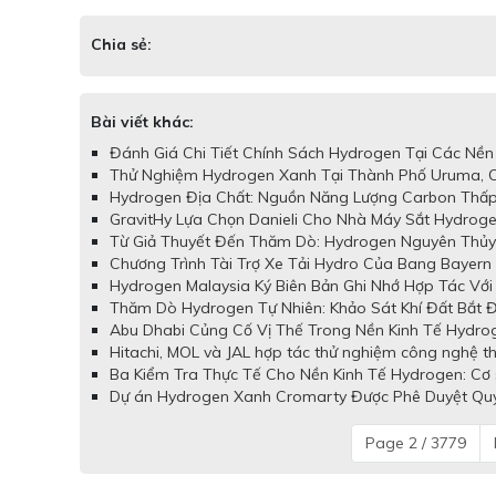
Chia sẻ:
Bài viết khác:
Đánh Giá Chi Tiết Chính Sách Hydrogen Tại Các Nền
Thử Nghiệm Hydrogen Xanh Tại Thành Phố Uruma, O
Hydrogen Địa Chất: Nguồn Năng Lượng Carbon Thấp
GravitHy Lựa Chọn Danieli Cho Nhà Máy Sắt Hydroge
Từ Giả Thuyết Đến Thăm Dò: Hydrogen Nguyên Thủy 
Chương Trình Tài Trợ Xe Tải Hydro Của Bang Bayern
Hydrogen Malaysia Ký Biên Bản Ghi Nhớ Hợp Tác Với 
Thăm Dò Hydrogen Tự Nhiên: Khảo Sát Khí Đất Bắt 
Abu Dhabi Củng Cố Vị Thế Trong Nền Kinh Tế Hydro
Hitachi, MOL và JAL hợp tác thử nghiệm công nghệ th
Ba Kiểm Tra Thực Tế Cho Nền Kinh Tế Hydrogen: Cơ s
Dự án Hydrogen Xanh Cromarty Được Phê Duyệt Quy 
Page 2 / 3779