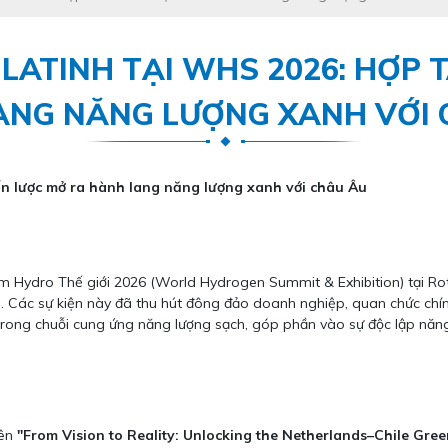
 LATINH TẠI WHS 2026: HỢP 
ANG NĂNG LƯỢNG XANH VỚI 
ến lược mở ra hành lang năng lượng xanh với châu Âu
lãm Hydro Thế giới 2026 (World Hydrogen Summit & Exhibition) tại R
h. Các sự kiện này đã thu hút đông đảo doanh nghiệp, quan chức chí
u trong chuỗi cung ứng năng lượng sạch, góp phần vào sự độc lập năn
tên
"From Vision to Reality: Unlocking the Netherlands–Chile Gre